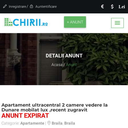
/
Lei
Inregistrare
Auntentificare
+ ANUNT
DETALII ANUNT
Acasa
/
Anunt
Apartament ultracentral 2 camere vedere la
Dunare mobilat lux ,recent zugravit
ANUNT EXPIRAT
Categorie:
Apartamente
|
Braila
,
Braila