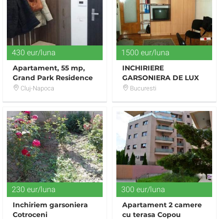
430 eur/luna
1500 eur/luna
Apartament, 55 mp,
INCHIRIERE
Grand Park Residence
GARSONIERA DE LUX
MOBILATA VAV
Cluj-Napoca
Bucuresti
PANDURI/TENTANT
230 eur/luna
300 eur/luna
Inchiriem garsoniera
Apartament 2 camere
Cotroceni
cu terasa Copou