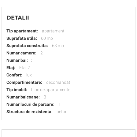
DETALII
Tip apartament:
apartament
Suprafata utila:
60 mp
Suprafata construita:
63 mp
Numar camere:
2
Numar bai:
:
1
Etaj:
Etaj 2
Confort:
lux
Compartimentare:
decomandat
Tip imobil:
bloc de apartamente
Numar balcoane:
3
Numar locuri de parcare:
1
Structura de rezistenta:
beton