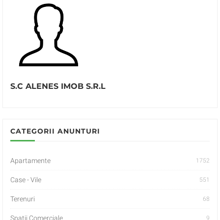
S.C ALENES IMOB S.R.L
CATEGORII ANUNTURI
Apartamente
1752
Case - Vile
551
Terenuri
68
Spatii Comerciale
9