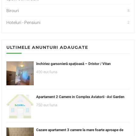
Birouri
8
Hoteluri - Pensiuni
2
ULTIMELE ANUNTURI ADAUGATE
închiriez garsonieră spațioasă – Dristor / Vitan
400 eur/luna
Apartament 2 Camere in Complex Aviatorii -Avi Garden
750 eur/luna
Cazare apartament 3 camere la mare foarte aproape de