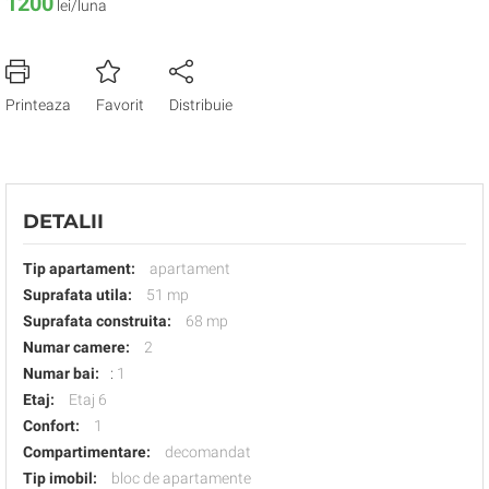
1200
lei/luna
Printeaza
Favorit
Distribuie
DETALII
Tip apartament:
apartament
Suprafata utila:
51 mp
Suprafata construita:
68 mp
Numar camere:
2
Numar bai:
:
1
Etaj:
Etaj 6
Confort:
1
Compartimentare:
decomandat
Tip imobil:
bloc de apartamente