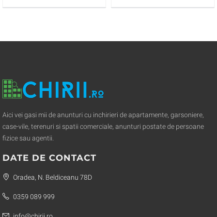
Aici vei gasi mii de anunturi cu inchirieri de apartamente, garsoniere,
case-vile, terenuri si spatii comerciale, anunturi postate de persoane
fizice sau agentii.
DATE DE CONTACT
Oradea, N. Beldiceanu 78D
0359 089 999
info@chirii.ro