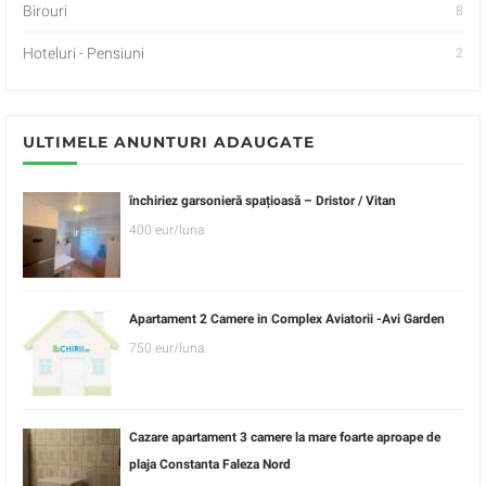
Birouri
8
Hoteluri - Pensiuni
2
ULTIMELE ANUNTURI ADAUGATE
închiriez garsonieră spațioasă – Dristor / Vitan
400 eur/luna
Apartament 2 Camere in Complex Aviatorii -Avi Garden
750 eur/luna
Cazare apartament 3 camere la mare foarte aproape de
plaja Constanta Faleza Nord