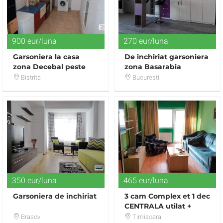
900 eur/luna
270 eur/luna
Garsoniera la casa
De inchiriat garsoniera
zona Decebal peste
zona Basarabia
linie
Bistrita
Bucuresti
350 eur/luna
465 eur/luna
Garsoniera de inchiriat
3 cam Complex et 1 dec
CENTRALA utilat +
balcon
Brasov
Timisoara