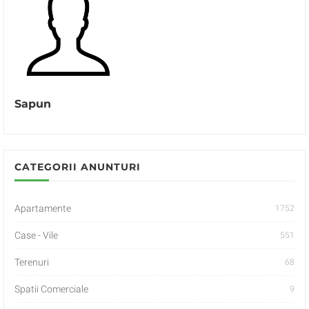
Sapun
CATEGORII ANUNTURI
Apartamente
1752
Case - Vile
551
Terenuri
68
Spatii Comerciale
9