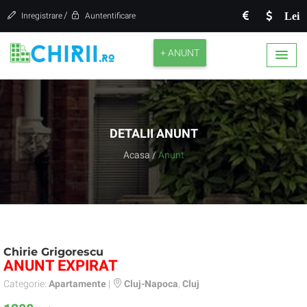
/
Lei
Inregistrare
Auntentificare
+ ANUNT
DETALII ANUNT
Acasa
/
Anunt
Chirie Grigorescu
ANUNT EXPIRAT
Categorie:
Apartamente
|
Cluj-Napoca
,
Cluj