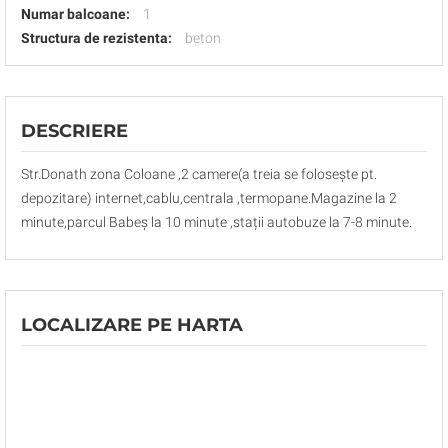
Numar balcoane:
1
Structura de rezistenta:
beton
DESCRIERE
Str.Donath zona Coloane ,2 camere(a treia se folosește pt.
depozitare) internet,cablu,centrala ,termopane.Magazine la 2
minute,parcul Babeș la 10 minute ,stații autobuze la 7-8 minute.
LOCALIZARE PE HARTA