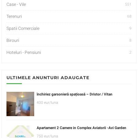
Case - Vile
551
Terenuri
68
Spatii Comerciale
9
Birouri
8
Hoteluri - Pensiuni
2
ULTIMELE ANUNTURI ADAUGATE
închiriez garsonieră spațioasă – Dristor / Vitan
400 eur/luna
Apartament 2 Camere in Complex Aviatorii -Avi Garden
750 eur/luna