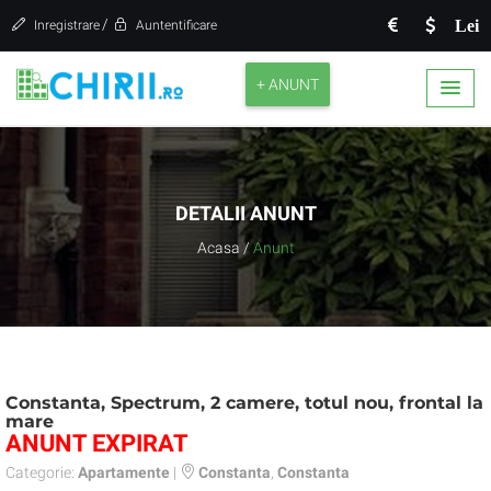
/
Lei
Inregistrare
Auntentificare
+ ANUNT
DETALII ANUNT
Acasa
/
Anunt
Constanta, Spectrum, 2 camere, totul nou, frontal la
mare
ANUNT EXPIRAT
Categorie:
Apartamente
|
Constanta
,
Constanta