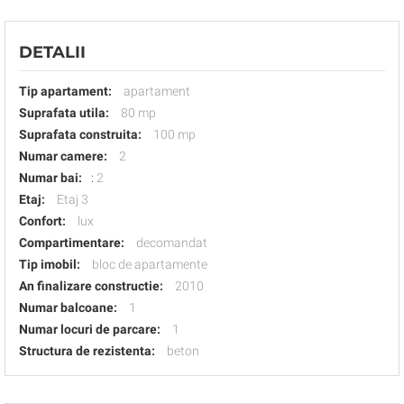
DETALII
Tip apartament:
apartament
Suprafata utila:
80 mp
Suprafata construita:
100 mp
Numar camere:
2
Numar bai:
:
2
Etaj:
Etaj 3
Confort:
lux
Compartimentare:
decomandat
Tip imobil:
bloc de apartamente
An finalizare constructie:
2010
Numar balcoane:
1
Numar locuri de parcare:
1
Structura de rezistenta:
beton