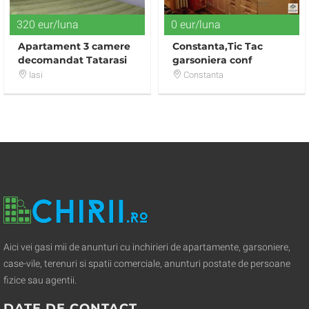
320 eur/luna
0 eur/luna
Apartament 3 camere
Constanta,Tic Tac
decomandat Tatarasi
garsoniera conf
1termen lung
Iasi
Constanta
Aici vei gasi mii de anunturi cu inchirieri de apartamente, garsoniere,
case-vile, terenuri si spatii comerciale, anunturi postate de persoane
fizice sau agentii.
DATE DE CONTACT