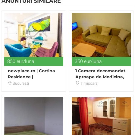
ANUNTURI SIMILARE
850 eur/luna
350 eur/luna
newplace.ro | Cortina
1 Camera decomandat.
Residence |
Aproape de Medicina,
Apartament deosebit |
lift.
Bucuresti
Timisoara
2 camere | Lux