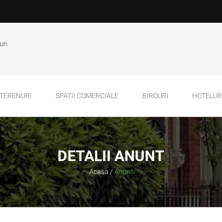
uri
TERENURI
SPATII COMERCIALE
BIROURI
HOTELURI
DETALII ANUNT
Acasa
/
Anunt