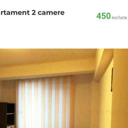
artament 2 camere
450
eur/luna