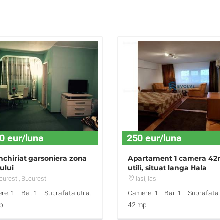
0 eur/luna
250 eur/luna
nchiriat garsoniera zona
Apartament 1 camera 4
ului
utili, situat langa Hala
Centrala
uresti
, Bucuresti
Iasi
, Iasi
re: 1
Bai: 1
Suprafata utila:
Camere: 1
Bai: 1
Suprafata u
p
42 mp