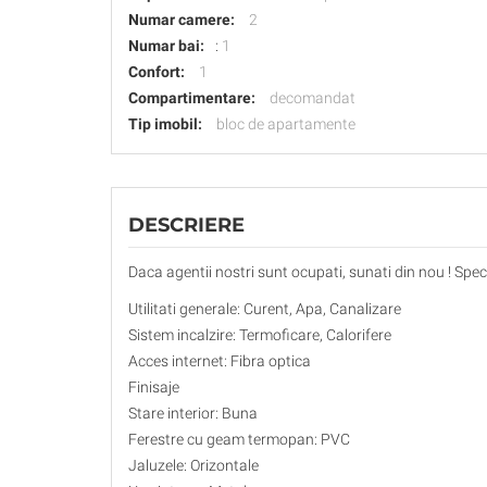
Numar camere:
2
Numar bai:
:
1
Confort:
1
Compartimentare:
decomandat
Tip imobil:
bloc de apartamente
DESCRIERE
Daca agentii nostri sunt ocupati, sunati din nou ! Specifi
Utilitati generale: Curent, Apa, Canalizare
Sistem incalzire: Termoficare, Calorifere
Acces internet: Fibra optica
Finisaje
Stare interior: Buna
Ferestre cu geam termopan: PVC
Jaluzele: Orizontale