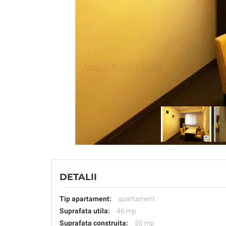
DETALII
Tip apartament:
apartament
Suprafata utila:
46 mp
Suprafata construita:
50 mp