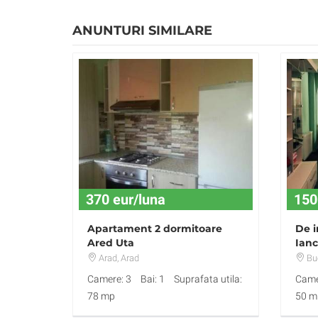
ANUNTURI SIMILARE
370 eur/luna
150
Apartament 2 dormitoare
De i
Ared Uta
Ianc
Arad
, Arad
Buc
Camere: 3
Bai: 1
Suprafata utila:
Came
78 mp
50 m