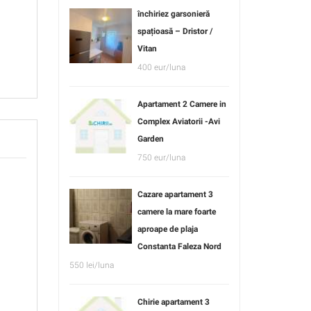
închiriez garsonieră
spațioasă – Dristor /
Vitan
400 eur/luna
Apartament 2 Camere in
Complex Aviatorii -Avi
Garden
750 eur/luna
Cazare apartament 3
camere la mare foarte
aproape de plaja
Constanta Faleza Nord
550 lei/luna
Chirie apartament 3