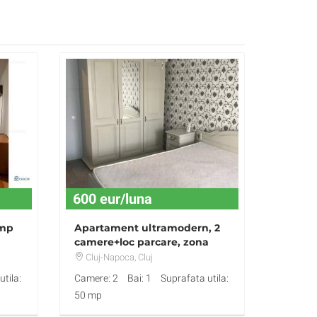
600 eur/luna
2mp
Apartament ultramodern, 2
camere+loc parcare, zona
Dorobantilor
Cluj-Napoca
, Cluj
tila:
Camere: 2
Bai: 1
Suprafata utila:
50 mp