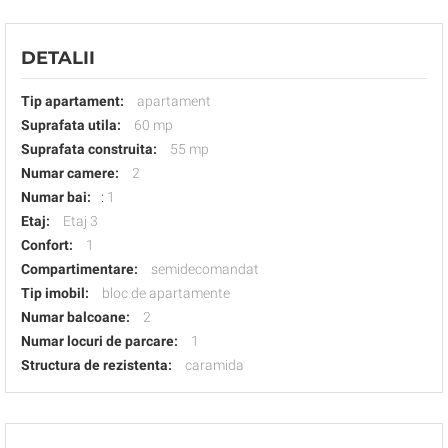
DETALII
Tip apartament:
apartament
Suprafata utila:
60 mp
Suprafata construita:
55 mp
Numar camere:
2
Numar bai:
:
1
Etaj:
Etaj 3
Confort:
1
Compartimentare:
semidecomandat
Tip imobil:
bloc de apartamente
Numar balcoane:
2
Numar locuri de parcare:
1
Structura de rezistenta:
caramida