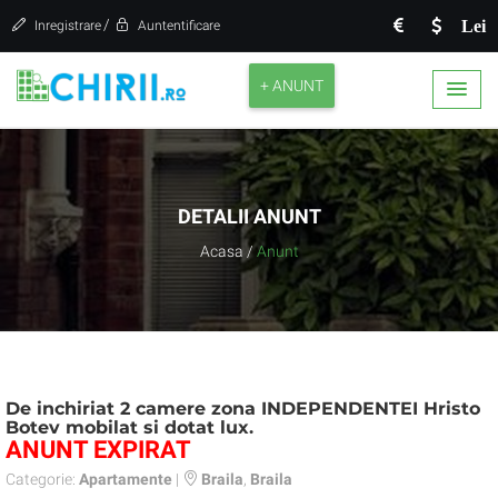
/
Lei
Inregistrare
Auntentificare
+ ANUNT
DETALII ANUNT
Acasa
/
Anunt
De inchiriat 2 camere zona INDEPENDENTEI Hristo
Botev mobilat si dotat lux.
ANUNT EXPIRAT
Categorie:
Apartamente
|
Braila
,
Braila