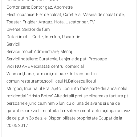
Contorizare: Contor gaz, Apometre
Electrocasnice: Fier de calcat, Cafetiera, Masina de spalat rufe,
Toaster, Frigider, Aragaz, Hota, Uscator par, TV
Diverse: Senzor de fum
Dotari imobil: Curte, Interfon, Uscatorie
Servicii
Servicii imobil: Administrare, Menaj
Servicii hoteliere: Curatenie, Lenjerie de pat, Prosoape
Vicii NU ARE Vecinatati centrul comercial
Winmart,banci,farmacii,mijloace de transport in
comun,restaurante,scoli,liceul N.Balcescu,liceul
Murgoci,Tribunalul Braila,etc. Locuinta face parte din ansamblul
rezidential "Hristo Botev" Alte detalii pret se elibereaza factura pt
persoanele juridice.minim 6 luni,cu o luna de avans si una de
garantie care va fi restituita la rezilierea contractului,dupa un aviz
de cel putin 3o de zile. Disponibilitate proprietate Ocupat de la
20.06.2017