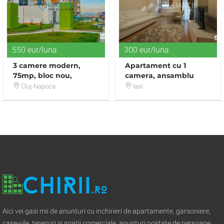
550 eur/luna
300 eur/luna
3 camere modern,
Apartament cu 1
75mp, bloc nou,
camera, ansamblu
parcare subterana,
rezidential exclusivist,
Cluj-Napoca
Iasi
zona Iulius Mall
zona Copou
Aici vei gasi mii de anunturi cu inchirieri de apartamente, garsoniere,
case-vile, terenuri si spatii comerciale, anunturi postate de persoane