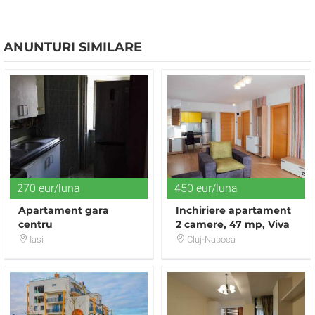
ANUNTURI SIMILARE
270 eur/luna
450 eur/luna
Apartament gara
Inchiriere apartament
centru
2 camere, 47 mp, Viva
City
Iasi
Cluj-Napoca