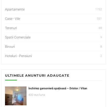
Apartamente
1752
Case - Vile
551
Terenuri
68
Spatii Comerciale
9
Birouri
8
Hoteluri - Pensiuni
2
ULTIMELE ANUNTURI ADAUGATE
închiriez garsonieră spațioasă – Dristor / Vitan
400 eur/luna