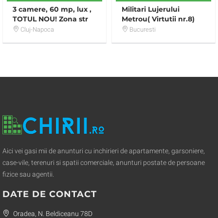
3 camere, 60 mp, lux ,
Militari Lujerului
TOTUL NOU! Zona str
Metrou( Virtutii nr.8)
Venus
Renovata Nou Reala
Cluj-Napoca
Bucuresti
Actuala
Aici vei gasi mii de anunturi cu inchirieri de apartamente, garsoniere,
case-vile, terenuri si spatii comerciale, anunturi postate de persoane
fizice sau agentii.
DATE DE CONTACT
Oradea, N. Beldiceanu 78D