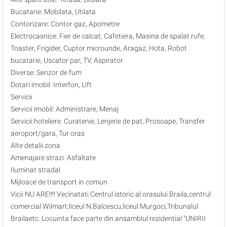
Bucatarie: Mobilata, Utilata
Contorizare: Contor gaz, Apometre
Electrocasnice: Fier de calcat, Cafetiera, Masina de spalat rufe,
Toaster, Frigider, Cuptor microunde, Aragaz, Hota, Robot
bucatarie, Uscator par, TV, Aspirator
Diverse: Senzor de fum
Dotari imobil: Interfon, Lift
Servicii
Servicii imobil: Administrare, Menaj
Servicii hoteliere: Curatenie, Lenjerie de pat, Prosoape, Transfer
aeroport/gara, Tur oras
Alte detalii zona
Amenajare strazi: Asfaltate
Iluminat stradal
Mijloace de transport in comun
Vicii NU ARE!!!! Vecinatati Centrul istoric al orasului Braila,centrul
comercial Wilmart,liceul N.Balcescu,liceul Murgoci,Tribunalul
Brailaetc. Locuinta face parte din ansamblul rezidential "UNIRII