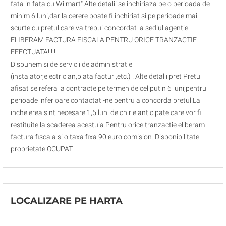
fata in fata cu Wilmart" Alte detalii se inchiriaza pe o perioada de
minim 6 luni,dar la cerere poate fi inchiriat si pe perioade mai
scurte cu pretul care va trebui concordat la sediul agentie.
ELIBERAM FACTURA FISCALA PENTRU ORICE TRANZACTIE
EFECTUATA!!!!!
Dispunem si de servicii de administratie
(instalator,electrician,plata facturi,etc.) . Alte detalii pret Pretul
afisat se refera la contracte pe termen de cel putin 6 luni;pentru
perioade inferioare contactati-ne pentru a concorda pretul.La
incheierea sint necesare 1,5 luni de chirie anticipate care vor fi
restituite la scaderea acestuia.Pentru orice tranzactie eliberam
factura fiscala si o taxa fixa 90 euro comision. Disponibilitate
proprietate OCUPAT
LOCALIZARE PE HARTA