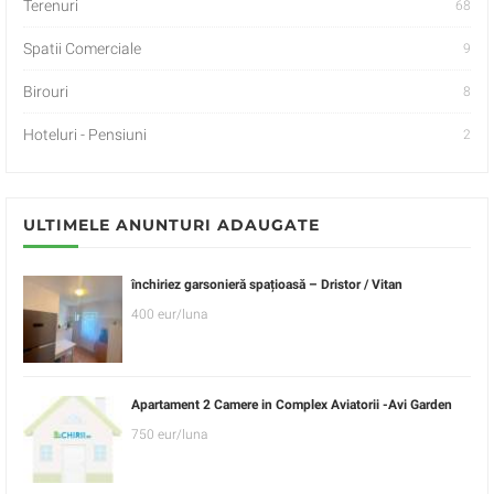
Terenuri
68
Spatii Comerciale
9
Birouri
8
Hoteluri - Pensiuni
2
ULTIMELE ANUNTURI ADAUGATE
închiriez garsonieră spațioasă – Dristor / Vitan
400 eur/luna
Apartament 2 Camere in Complex Aviatorii -Avi Garden
750 eur/luna