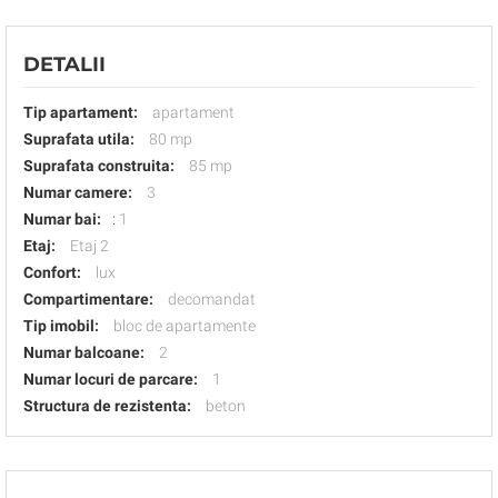
DETALII
Tip apartament:
apartament
Suprafata utila:
80 mp
Suprafata construita:
85 mp
Numar camere:
3
Numar bai:
:
1
Etaj:
Etaj 2
Confort:
lux
Compartimentare:
decomandat
Tip imobil:
bloc de apartamente
Numar balcoane:
2
Numar locuri de parcare:
1
Structura de rezistenta:
beton