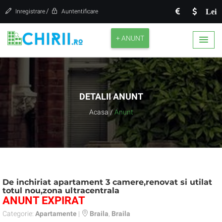
/
Lei
Inregistrare
Auntentificare
+ ANUNT
DETALII ANUNT
Acasa
/
Anunt
De inchiriat apartament 3 camere,renovat si utilat
totul nou,zona ultracentrala
ANUNT EXPIRAT
Categorie:
Apartamente
|
Braila
,
Braila