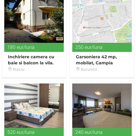
180 eur/luna
250 eur/luna
Inchiriere camera cu
Garsoniera 42 mp,
baie si balcon la vila.
mobilat, Campia
Libertii,Muncii
Brasov
Bucuresti
520 eur/luna
240 eur/luna