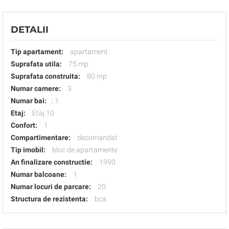
DETALII
Tip apartament:
apartament
Suprafata utila:
75 mp
Suprafata construita:
80 mp
Numar camere:
3
Numar bai:
:
1
Etaj:
Etaj 10
Confort:
1
Compartimentare:
decomandat
Tip imobil:
bloc de apartamente
An finalizare constructie:
1990
Numar balcoane:
1
Numar locuri de parcare:
20
Structura de rezistenta:
bca