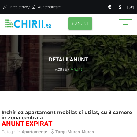
/
Lei
Inregistrare
Auntentificare
+ ANUNT
DETALII ANUNT
Acasa
/
Anunt
Inchiriez apartament mobilat si utilat, cu 3 camere
in zona centrala
ANUNT EXPIRAT
Categorie:
Apartamente
|
Targu Mures
,
Mures