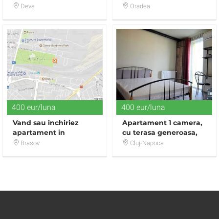
Deva
Oradea
400 eur/luna
400 eur/luna
Vand sau inchiriez
Apartament 1 camera,
apartament in
cu terasa generoasa,
complex Coresi
parcare si boxa incluse
Brasov
Cluj-Napoca
Avangarden, Brasov