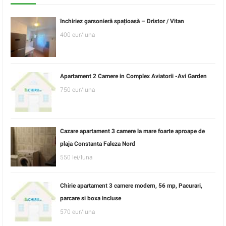
închiriez garsonieră spațioasă – Dristor / Vitan
400 eur/luna
Apartament 2 Camere in Complex Aviatorii -Avi Garden
750 eur/luna
Cazare apartament 3 camere la mare foarte aproape de
plaja Constanta Faleza Nord
550 lei/luna
Chirie apartament 3 camere modern, 56 mp, Pacurari,
parcare si boxa incluse
570 eur/luna