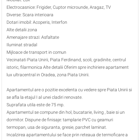
Electrocasnice: Frigider, Cuptor microunde, Aragaz, TV
Diverse: Scara interioara
Dotari imobil: Acoperis, Interfon
Alte detalii zona
Amenajare strazi: Asfaltate
Iluminat stradal
Mijloace de transport in comun
Vecinatati Piata Unirii, Piata Ferdinand, scoli, gradinite, centrul
istoric, filarmonica Alte detalii Oferim spre inchiriere apartament
lux ultracentral in Oradea, zona Piata Unirii.
Apartamentul are o pozitie excelenta cu vedere spre Piata Unirii si
se afla la etajul I al unei cladiri renovate.
Suprafata utila este de 75 mp.
Apartamentul se compune din hol, bucatarie, living , baie si un
dormitor. Dispune de finisaje: tamplarie PVC cu geamuri
termopan, usa de siguranta, gresie, parchet laminat.
Incalzirea apartamentului se face prin reteaua de termoficare a