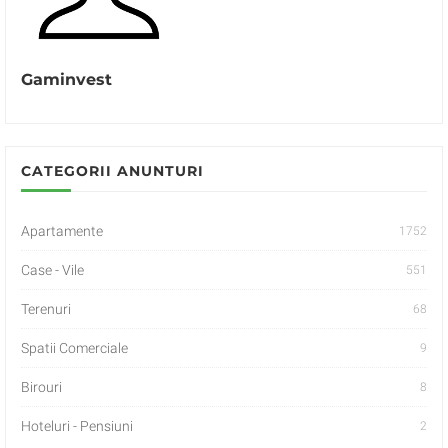
Gaminvest
CATEGORII ANUNTURI
Apartamente
1752
Case - Vile
551
Terenuri
68
Spatii Comerciale
9
Birouri
8
Hoteluri - Pensiuni
2