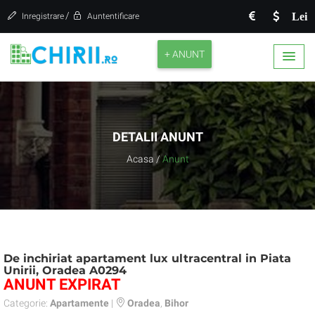
/
Lei
Inregistrare
Auntentificare
+ ANUNT
DETALII ANUNT
Acasa
/
Anunt
De inchiriat apartament lux ultracentral in Piata
Unirii, Oradea A0294
ANUNT EXPIRAT
Categorie:
Apartamente
|
Oradea
,
Bihor