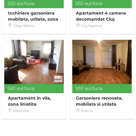
220 eur/luna
550 eur/luna
Inchiriere garsoniera
Apartament 4 camere
mobilata, utilata, zona
decomandat Cluj
Gara Mica
Targu Mures
Cluj-Napoca
540 eur/luna
550 eur/luna
Apartament in vila,
Garsoniera renovata,
zona linistita
mobilata si utilata
zona Centru Istoric
Alba Iulia
Brasov