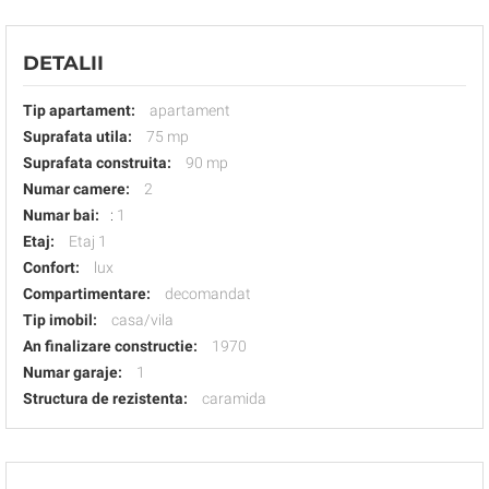
DETALII
Tip apartament:
apartament
Suprafata utila:
75 mp
Suprafata construita:
90 mp
Numar camere:
2
Numar bai:
:
1
Etaj:
Etaj 1
Confort:
lux
Compartimentare:
decomandat
Tip imobil:
casa/vila
An finalizare constructie:
1970
Numar garaje:
1
Structura de rezistenta:
caramida