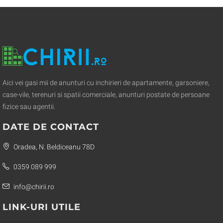
Aici vei gasi mii de anunturi cu inchirieri de apartamente, garsoniere,
case-vile, terenuri si spatii comerciale, anunturi postate de persoane
fizice sau agentii.
DATE DE CONTACT
Oradea, N. Beldiceanu 78D
0359 089 999
info@chirii.ro
LINK-URI UTILE