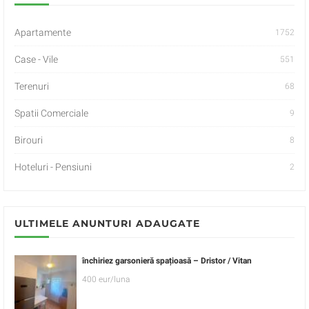
Apartamente
1752
Case - Vile
551
Terenuri
68
Spatii Comerciale
9
Birouri
8
Hoteluri - Pensiuni
2
ULTIMELE ANUNTURI ADAUGATE
închiriez garsonieră spațioasă – Dristor / Vitan
400 eur/luna