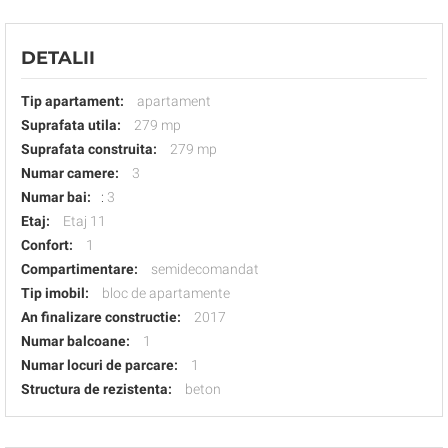
DETALII
Tip apartament:
apartament
Suprafata utila:
279 mp
Suprafata construita:
279 mp
Numar camere:
3
Numar bai:
:
3
Etaj:
Etaj 11
Confort:
1
Compartimentare:
semidecomandat
Tip imobil:
bloc de apartamente
An finalizare constructie:
2017
Numar balcoane:
1
Numar locuri de parcare:
1
Structura de rezistenta:
beton