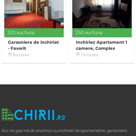
320 eur/luna
250 eur/luna
Garsoniera de inchiriat
Inchiriez Apartament 1
- Favorit
camere, Complex
Studentesc - Central !
Bucuresti
Timisoara
250 Euro neg !
Aici vei gasi mii de anunturi cu inchirieri de apartamente, garsoniere,