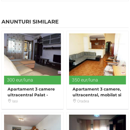
ANUNTURI SIMILARE
300 eur/luna
350 eur/luna
Apartament 3 camere
Apartament 3 camere,
ultracentral Palat -
ultracentral, mobilat si
Moldova Business
utilat
Iasi
Oradea
Center