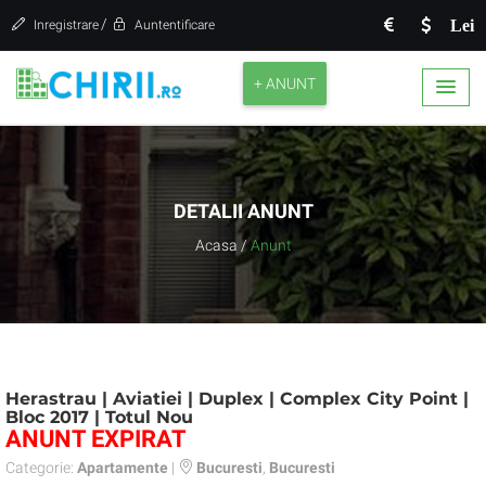
/
Lei
Inregistrare
Auntentificare
+ ANUNT
DETALII ANUNT
Acasa
/
Anunt
Herastrau | Aviatiei | Duplex | Complex City Point |
Bloc 2017 | Totul Nou
ANUNT EXPIRAT
Categorie:
Apartamente
|
Bucuresti
,
Bucuresti