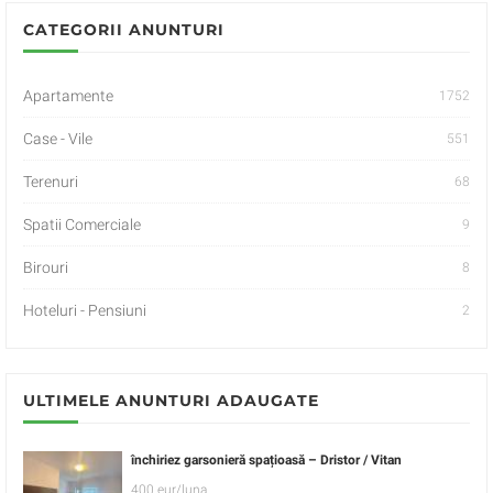
CATEGORII ANUNTURI
Apartamente
1752
Case - Vile
551
Terenuri
68
Spatii Comerciale
9
Birouri
8
Hoteluri - Pensiuni
2
ULTIMELE ANUNTURI ADAUGATE
închiriez garsonieră spațioasă – Dristor / Vitan
400 eur/luna