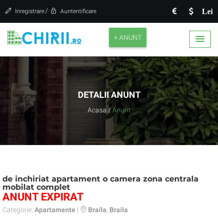
/
Lei
Inregistrare
Auntentificare
+ ANUNT
DETALII ANUNT
Acasa
/
Anunt
de inchiriat apartament o camera zona centrala
mobilat complet
ANUNT EXPIRAT
Categorie:
Apartamente
|
Braila
,
Braila