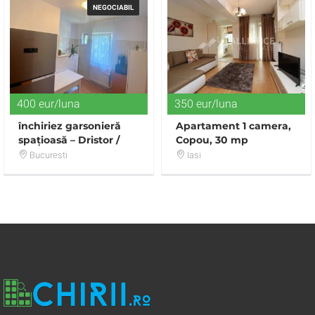
NEGOCIABIL
400 eur/luna
350 eur/luna
închiriez garsonieră
Apartament 1 camera,
spațioasă – Dristor /
Copou, 30 mp
Vitan
Bucuresti
Iasi