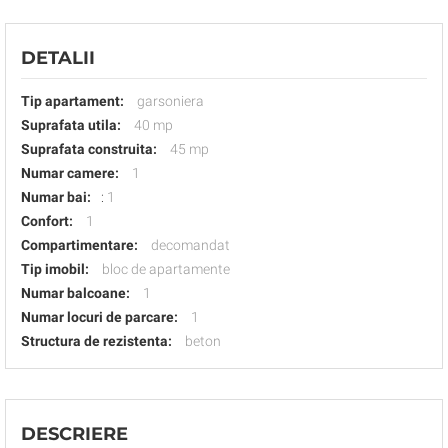
DETALII
Tip apartament:
garsoniera
Suprafata utila:
40 mp
Suprafata construita:
45 mp
Numar camere:
1
Numar bai:
:
1
Confort:
1
Compartimentare:
decomandat
Tip imobil:
bloc de apartamente
Numar balcoane:
1
Numar locuri de parcare:
1
Structura de rezistenta:
beton
DESCRIERE