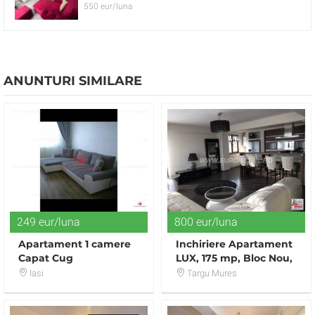
550 eur/luna
ANUNTURI SIMILARE
249 eur/luna
800 eur/luna
Apartament 1 camere
Inchiriere Apartament
Capat Cug
LUX, 175 mp, Bloc Nou,
mobilat, utilat
Iasi
Targu Mures