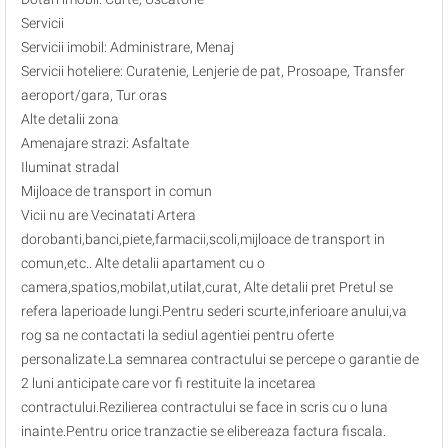
Servicii
Servicii imobil: Administrare, Menaj
Servicii hoteliere: Curatenie, Lenjerie de pat, Prosoape, Transfer
aeroport/gara, Tur oras
Alte detalii zona
Amenajare strazi: Asfaltate
Iluminat stradal
Mijloace de transport in comun
Vicii nu are Vecinatati Artera
dorobanti,banci,piete,farmacii,scoli,mijloace de transport in
comun,etc.. Alte detalii apartament cu o
camera,spatios,mobilat,utilat,curat, Alte detalii pret Pretul se
refera laperioade lungi.Pentru sederi scurte,inferioare anului,va
rog sa ne contactati la sediul agentiei pentru oferte
personalizate.La semnarea contractului se percepe o garantie de
2 luni anticipate care vor fi restituite la incetarea
contractului.Rezilierea contractului se face in scris cu o luna
inainte.Pentru orice tranzactie se elibereaza factura fiscala.