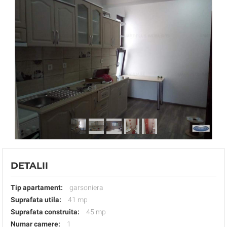
DETALII
Tip apartament:
garsoniera
Suprafata utila:
41 mp
Suprafata construita:
45 mp
Numar camere:
1