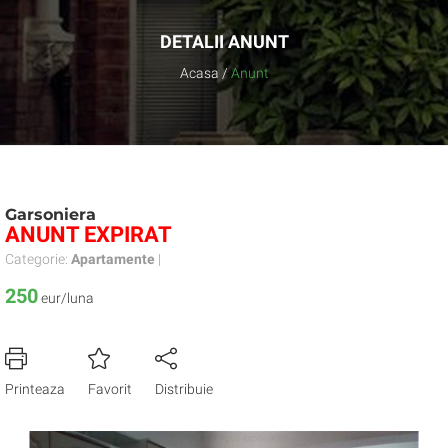
DETALII ANUNT
Acasa
/
Anunt
Garsoniera
ANUNT EXPIRAT
Categorie:
Apartamente
|
250
eur/luna
Printeaza
Favorit
Distribuie