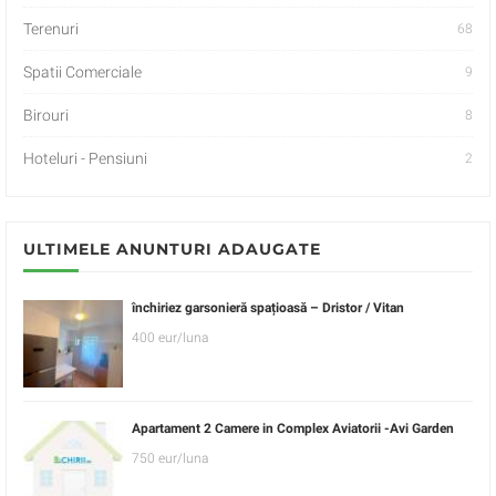
Terenuri
68
Spatii Comerciale
9
Birouri
8
Hoteluri - Pensiuni
2
ULTIMELE ANUNTURI ADAUGATE
închiriez garsonieră spațioasă – Dristor / Vitan
400 eur/luna
Apartament 2 Camere in Complex Aviatorii -Avi Garden
750 eur/luna