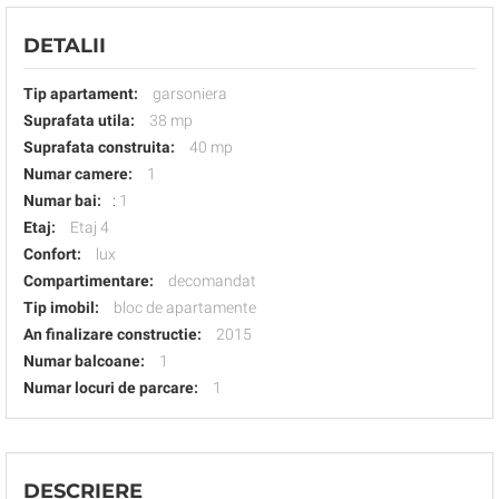
DETALII
Tip apartament:
garsoniera
Suprafata utila:
38 mp
Suprafata construita:
40 mp
Numar camere:
1
Numar bai:
:
1
Etaj:
Etaj 4
Confort:
lux
Compartimentare:
decomandat
Tip imobil:
bloc de apartamente
An finalizare constructie:
2015
Numar balcoane:
1
Numar locuri de parcare:
1
DESCRIERE