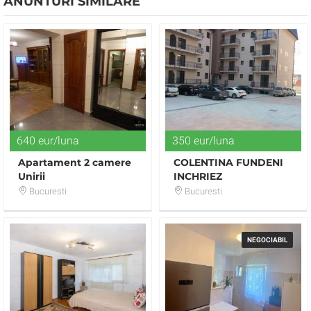
ANUNTURI SIMILARE
640 eur/luna
350 eur/luna
Apartament 2 camere
COLENTINA FUNDENI
Unirii
INCHRIEZ
GARSONIERA
Bucuresti
Bucuresti
NEGOCIABIL