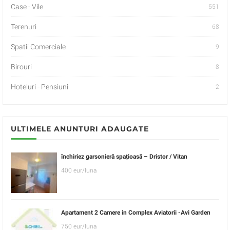
Case - Vile
551
Terenuri
68
Spatii Comerciale
9
Birouri
8
Hoteluri - Pensiuni
2
ULTIMELE ANUNTURI ADAUGATE
închiriez garsonieră spațioasă – Dristor / Vitan
400 eur/luna
Apartament 2 Camere in Complex Aviatorii -Avi Garden
750 eur/luna