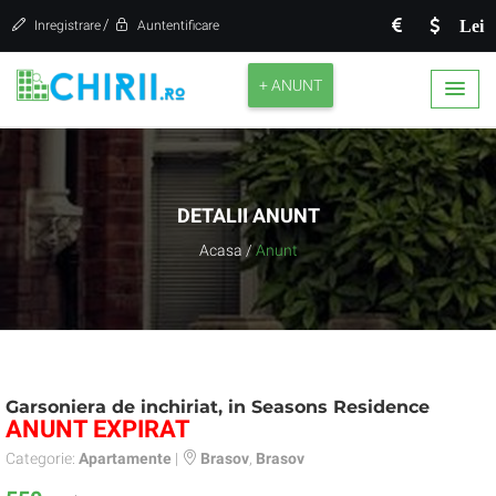
/
Lei
Inregistrare
Auntentificare
+ ANUNT
DETALII ANUNT
Acasa
/
Anunt
Garsoniera de inchiriat, in Seasons Residence
ANUNT EXPIRAT
Categorie:
Apartamente
|
Brasov
,
Brasov