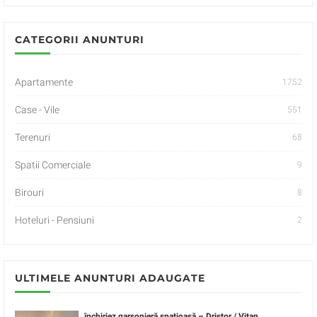
CATEGORII ANUNTURI
Apartamente
1752
Case - Vile
551
Terenuri
68
Spatii Comerciale
9
Birouri
8
Hoteluri - Pensiuni
2
ULTIMELE ANUNTURI ADAUGATE
închiriez garsonieră spațioasă – Dristor / Vitan