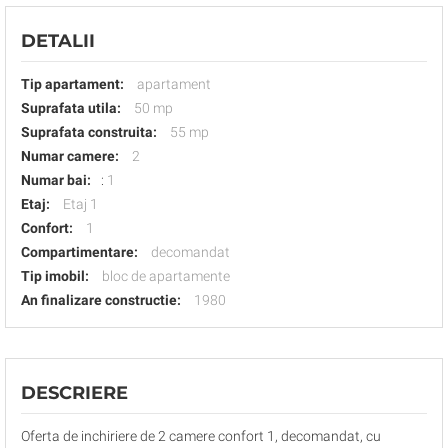
DETALII
Tip apartament:
apartament
Suprafata utila:
50 mp
Suprafata construita:
55 mp
Numar camere:
2
Numar bai:
:
1
Etaj:
Etaj 1
Confort:
1
Compartimentare:
decomandat
Tip imobil:
bloc de apartamente
An finalizare constructie:
1980
DESCRIERE
Oferta de inchiriere de 2 camere confort 1, decomandat, cu