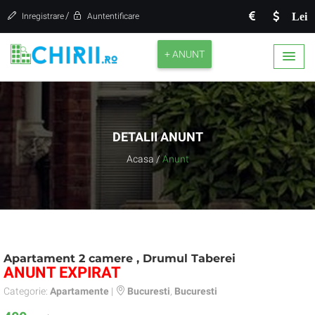
/
Lei
Inregistrare
Auntentificare
+ ANUNT
DETALII ANUNT
Acasa
/
Anunt
Apartament 2 camere , Drumul Taberei
ANUNT EXPIRAT
Categorie:
Apartamente
|
Bucuresti
,
Bucuresti