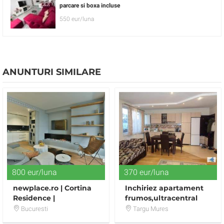
parcare si boxa incluse
550 eur/luna
ANUNTURI SIMILARE
800 eur/luna
370 eur/luna
newplace.ro | Cortina
Inchiriez apartament
Residence |
frumos,ultracentral
Apartament exclusivist
Bucuresti
Targu Mures
| 2 camere | Lux