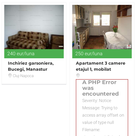
240 eur/luna
250 eur/luna
Inchiriez garsoniera,
Apartament 3 camere
Bucegi, Manastur
etajul 1, mobilat
Cluj-Napoca
A PHP Error
was
encountered
Severity: Notice
Message: Trying to
access array offset on
value of type null
Filename: