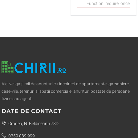
Function: require_once
Aici vei gasi mii de anunturi cu inchirieri de apartamente, garsoniere,
case-vile, terenuri si spatii comerciale, anunturi postate de persoane
fizice sau agentii.
DATE DE CONTACT
Oradea, N. Beldiceanu 78D
0359 089 999