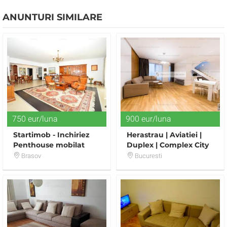
ANUNTURI SIMILARE
750 eur/luna
900 eur/luna
Startimob - Inchiriez
Herastrau | Aviatiei |
Penthouse mobilat
Duplex | Complex City
Tampa Gardens
Point | Bloc 2017 | Totul
Brasov
Bucuresti
Nou