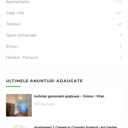
Apartamente
1752
Case - Vile
551
Terenuri
68
Spatii Comerciale
9
Birouri
8
Hoteluri - Pensiuni
2
ULTIMELE ANUNTURI ADAUGATE
închiriez garsonieră spațioasă – Dristor / Vitan
400 eur/luna
Apartament 2 Camere in Complex Aviatorii -Avi Garden