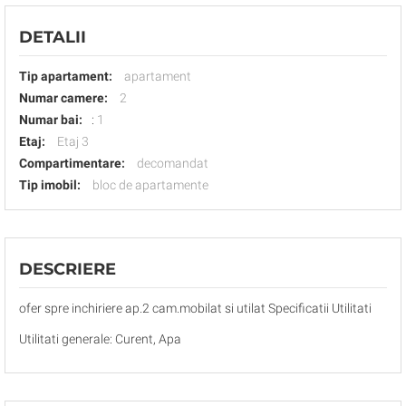
DETALII
Tip apartament:
apartament
Numar camere:
2
Numar bai:
:
1
Etaj:
Etaj 3
Compartimentare:
decomandat
Tip imobil:
bloc de apartamente
DESCRIERE
ofer spre inchiriere ap.2 cam.mobilat si utilat Specificatii Utilitati
Utilitati generale: Curent, Apa