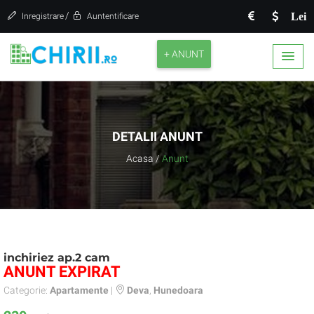
/
Lei
Inregistrare
Auntentificare
+ ANUNT
DETALII ANUNT
Acasa
/
Anunt
inchiriez ap.2 cam
ANUNT EXPIRAT
Categorie:
Apartamente
|
Deva
,
Hunedoara