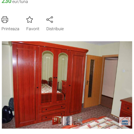
230
eur/luna
Printeaza
Favorit
Distribuie