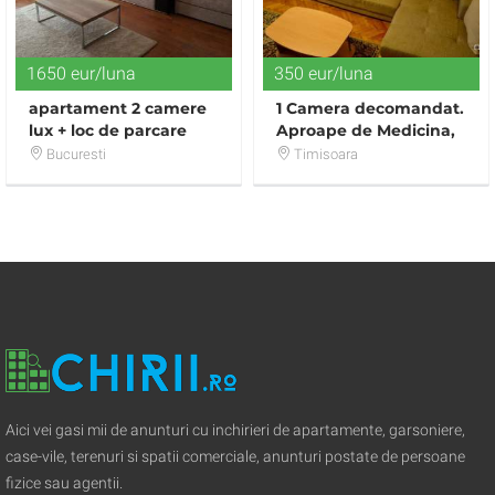
1650 eur/luna
350 eur/luna
apartament 2 camere
1 Camera decomandat.
lux + loc de parcare
Aproape de Medicina,
complex rezidential
lift.
Bucuresti
Timisoara
Quadra Place
Aici vei gasi mii de anunturi cu inchirieri de apartamente, garsoniere,
case-vile, terenuri si spatii comerciale, anunturi postate de persoane
fizice sau agentii.