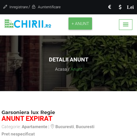
/
Lei
Inregistrare
Auntentificare
+ ANUNT
DETALII ANUNT
Acasa
/
Anunt
Garsoniera lux Regie
ANUNT EXPIRAT
Categorie:
Apartamente
|
Bucuresti
,
Bucuresti
Pret nespecificat