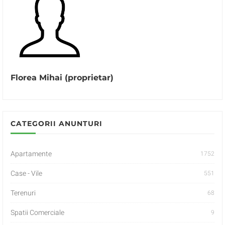
Florea Mihai (proprietar)
CATEGORII ANUNTURI
Apartamente
1752
Case - Vile
551
Terenuri
68
Spatii Comerciale
9