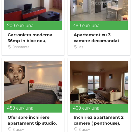
200 eur/luna
480 eur/luna
Garsoniera moderna,
Apartament cu 3
36mp in bloc nou,
camere decomandat
centrala gaz - zona
Copou LUX
Constanta
Iasi
Boema
450 eur/luna
400 eur/luna
Ofer spre inchiriere
Inchiriez apartament 2
apartament tip studio,
camere ( penthouse),
in complexul Seasons
priveliste deosebita
Brasov
Brasov