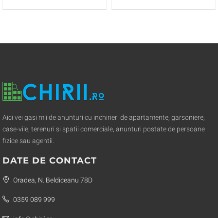
Residence
Aici vei gasi mii de anunturi cu inchirieri de apartamente, garsoniere,
case-vile, terenuri si spatii comerciale, anunturi postate de persoane
fizice sau agentii.
DATE DE CONTACT
Oradea, N. Beldiceanu 78D
0359 089 999