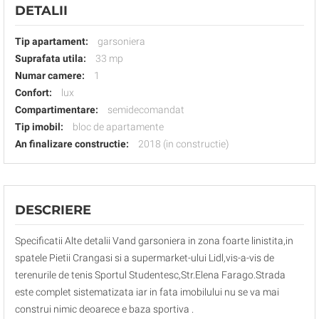
DETALII
Tip apartament:
garsoniera
Suprafata utila:
33 mp
Numar camere:
1
Confort:
lux
Compartimentare:
semidecomandat
Tip imobil:
bloc de apartamente
An finalizare constructie:
2018 (in constructie)
DESCRIERE
Specificatii Alte detalii Vand garsoniera in zona foarte linistita,in
spatele Pietii Crangasi si a supermarket-ului Lidl,vis-a-vis de
terenurile de tenis Sportul Studentesc,Str.Elena Farago.Strada
este complet sistematizata iar in fata imobilului nu se va mai
construi nimic deoarece e baza sportiva .