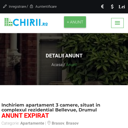
/
Lei
Inregistrare
Auntentificare
+ ANUNT
DETALII ANUNT
Acasa
/
Anunt
Inchiriem apartament 3 camere, situat in
complexul rezidential Bellevue, Drumul
ANUNT EXPIRAT
Categorie:
Apartamente
|
Brasov
,
Brasov