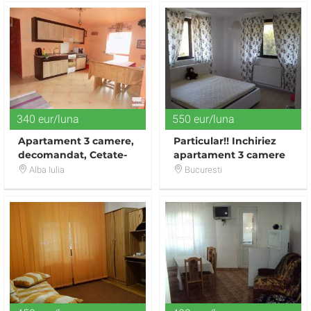
340 eur/luna
550 eur/luna
Apartament 3 camere,
Particular!! Inchiriez
decomandat, Cetate-
apartament 3 camere
Mercur
zona bucurestii noi
Alba Iulia
Bucuresti