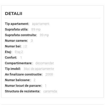
DETALII
Tip apartament:
apartament
Suprafata utila:
89 mp
Suprafata construita:
99 mp
Numar camere:
3
Numar bai:
:
2
Etaj:
Etaj 2
Confort:
1
Compartimentare:
decomandat
Tip imobil:
bloc de apartamente
An finalizare constructie:
2008
Numar balcoane:
2
Numar locuri de parcare:
1
Structura de rezistenta:
caramida