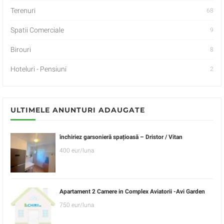
Terenuri
68
Spatii Comerciale
9
Birouri
8
Hoteluri - Pensiuni
2
ULTIMELE ANUNTURI ADAUGATE
închiriez garsonieră spațioasă – Dristor / Vitan
400 eur/luna
Apartament 2 Camere in Complex Aviatorii -Avi Garden
750 eur/luna