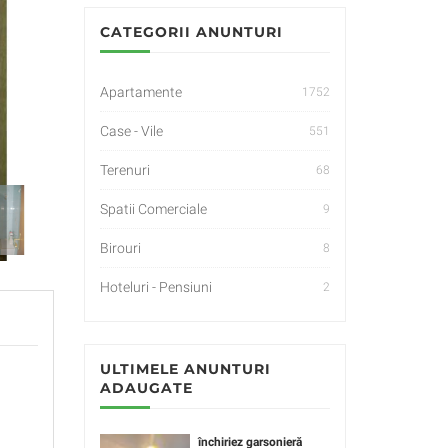
CATEGORII ANUNTURI
Apartamente
1752
Case - Vile
551
Terenuri
68
Spatii Comerciale
9
Birouri
8
Hoteluri - Pensiuni
2
ULTIMELE ANUNTURI
ADAUGATE
închiriez garsonieră