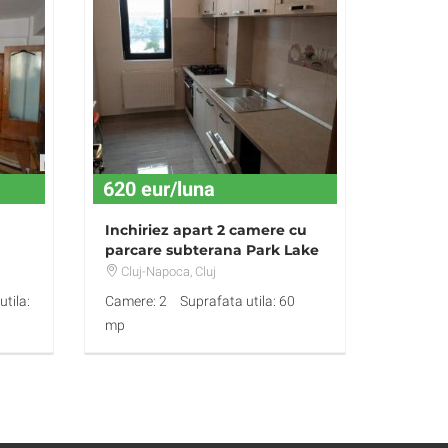
620 eur/luna
Inchiriez apart 2 camere cu
parcare subterana Park Lake
- 1 min de Iulius Mall
Cluj-Napoca
, Cluj
tila:
Camere: 2
Suprafata utila: 60
mp