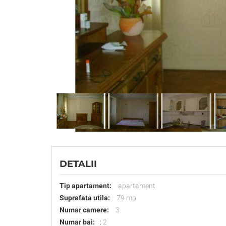
DETALII
Tip apartament:
apartament
Suprafata utila:
79 mp
Numar camere:
3
Numar bai:
:
2