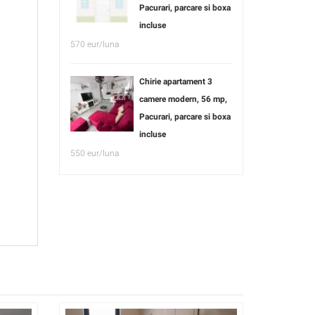
Pacurari, parcare si boxa
incluse
570 eur/luna
Chirie apartament 3
camere modern, 56 mp,
Pacurari, parcare si boxa
incluse
550 eur/luna