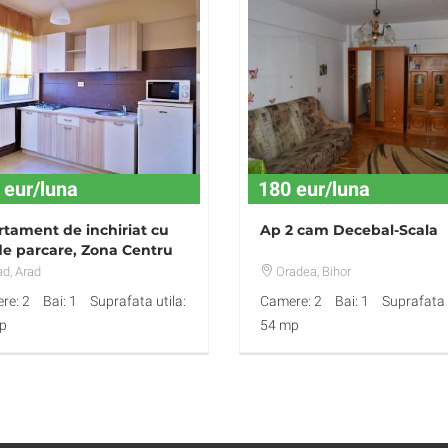
 eur/luna
180 eur/luna
tament de inchiriat cu
Ap 2 cam Decebal-Scala
de parcare, Zona Centru
d
ad
, Arad
Oradea
, Bihor
re: 2
Bai: 1
Suprafata utila:
Camere: 2
Bai: 1
Suprafata u
p
54 mp