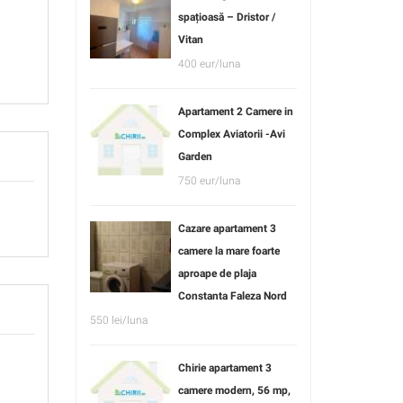
spațioasă – Dristor /
Vitan
400 eur/luna
Apartament 2 Camere in
Complex Aviatorii -Avi
Garden
750 eur/luna
Cazare apartament 3
camere la mare foarte
aproape de plaja
Constanta Faleza Nord
550 lei/luna
Chirie apartament 3
camere modern, 56 mp,