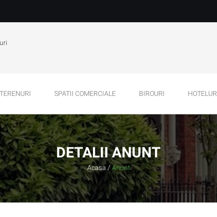
uri
TERENURI
SPATII COMERCIALE
BIROURI
HOTELURI
DETALII ANUNT
Acasa
/
Anunt