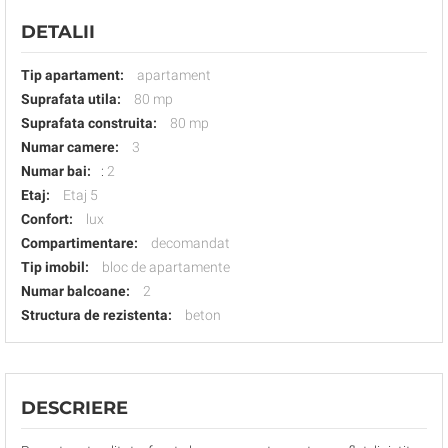
DETALII
Tip apartament:
apartament
Suprafata utila:
80 mp
Suprafata construita:
80 mp
Numar camere:
3
Numar bai:
:
2
Etaj:
Etaj 5
Confort:
lux
Compartimentare:
decomandat
Tip imobil:
bloc de apartamente
Numar balcoane:
2
Structura de rezistenta:
beton
DESCRIERE