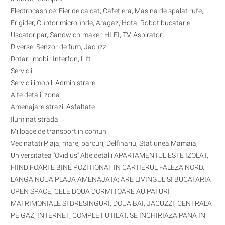
Electrocasnice: Fier de calcat, Cafetiera, Masina de spalat rufe,
Frigider, Cuptor microunde, Aragaz, Hota, Robot bucatarie,
Uscator par, Sandwich-maker, HI-FI, TV, Aspirator
Diverse: Senzor de fum, Jacuzzi
Dotari imobil: Interfon, Lift
Servicii
Servicii imobil: Administrare
Alte detalii zona
Amenajare strazi: Asfaltate
Iluminat stradal
Mijloace de transport in comun
Vecinatati Plaja, mare, parcuri, Delfinariu, Statiunea Mamaia,
Universitatea ''Ovidius'' Alte detalii APARTAMENTUL ESTE IZOLAT,
FIIND FOARTE BINE POZITIONAT IN CARTIERUL FALEZA NORD,
LANGA NOUA PLAJA AMENAJATA; ARE LIVINGUL SI BUCATARIA
OPEN SPACE, CELE DOUA DORMITOARE AU PATURI
MATRIMONIALE SI DRESINGURI, DOUA BAI, JACUZZI, CENTRALA
PE GAZ, INTERNET, COMPLET UTILAT. SE INCHIRIAZA PANA IN