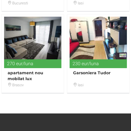
camere decomandat
Bucuresti
Iasi
270 eur/luna
230 eur/luna
apartament nou
Garsoniera Tudor
mobilat lux
Brasov
Iasi