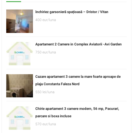
închiriez garsonieră spațioasă – Dristor / Vitan
400 eur/luna
Apartament 2 Camere in Complex Aviatorii -Avi Garden
750 eur/luna
Cazare apartament 3 camere la mare foarte aproape de
plaja Constanta Faleza Nord
550 lei/luna
Chirie apartament 3 camere modern, 56 mp, Pacurari,
parcare si boxa incluse
570 eur/luna