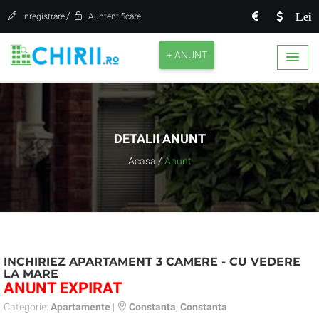
/
Lei
Inregistrare
Auntentificare
+ ANUNT
DETALII ANUNT
Acasa
/
Anunt
INCHIRIEZ APARTAMENT 3 CAMERE - CU VEDERE
LA MARE
ANUNT EXPIRAT
Categorie:
Apartamente
|
Constanta
,
Constanta