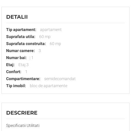
DETALII
Tip apartament:
apartament
Suprafata utila:
60 mp
Suprafata construita:
60 mp
Numar camere:
3
Numar bai:
:
1
Etaj:
Etaj 3
Confort:
1
Compartimentare:
semidecomandat
Tip imobil:
bloc de apartamente
DESCRIERE
Specificatii Utilitati