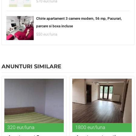
570 eur/luna
Chirie apartament 3 camere modern, 56 mp, Pacurari,
parcare si boxa incluse
550 eur/luna
ANUNTURI SIMILARE
320 eur/luna
1800 eur/luna