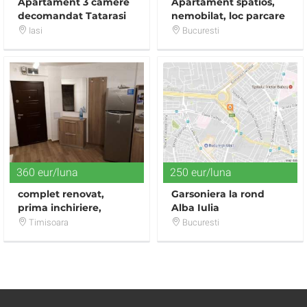
Apartament 3 camere
Apartament spatios,
decomandat Tatarasi
nemobilat, loc parcare
subterana; langa
Iasi
Bucuresti
metrou
360 eur/luna
250 eur/luna
complet renovat,
Garsoniera la rond
prima inchiriere,
Alba Iulia
proprietar
Timisoara
Bucuresti