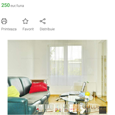
250
eur/luna
Printeaza
Favorit
Distribuie