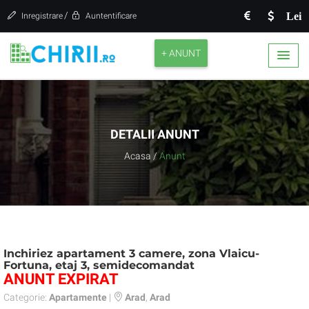
/
Lei
Inregistrare
Auntentificare
+ ANUNT
DETALII ANUNT
Acasa
/
Anunt
Inchiriez apartament 3 camere, zona Vlaicu-
Fortuna, etaj 3, semidecomandat
ANUNT EXPIRAT
Categorie:
Apartamente
|
Arad
,
Arad