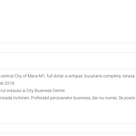
, central City of Mara-M1, full dotat si echipat, bucatarie completa, terasa
feb 2018.
ul orasului si City Business Center.
erioada inchirieri. Preferabil persoanelor business, dar nu numai. Se poate