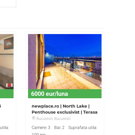
6000 eur/luna
3
newplace.ro | North Lake |
Penthouse exclusivist | Terasa
de 60 mp | Lux
Bucuresti
, Bucuresti
tila:
Camere: 3
Bai: 2
Suprafata utila:
100 mp