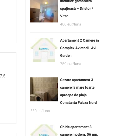
închiriez garsonieră
spațioasă – Dristor /
Vitan
400 eur/luna
Apartament 2 Camere in
Complex Aviatorii -Avi
Garden
750 eur/luna
 7.5
Cazare apartament 3
camere la mare foarte
aproape de plaja
Constanta Faleza Nord
550 lei/luna
Chirie apartament 3
camere modern, 56 mp,