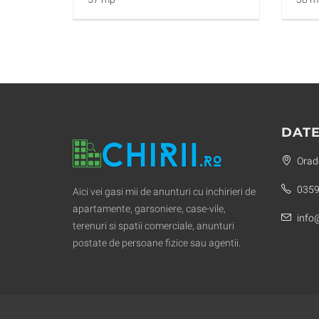
DATE
Orade
0359
Aici vei gasi mii de anunturi cu inchirieri de
apartamente, garsoniere, case-vile,
info@
terenuri si spatii comerciale, anunturi
postate de persoane fizice sau agentii.