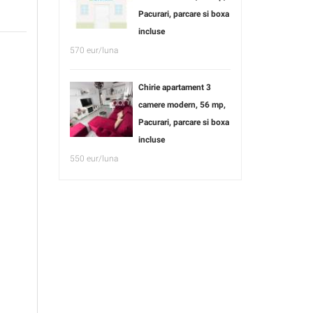
Pacurari, parcare si boxa
incluse
570 eur/luna
Chirie apartament 3
camere modern, 56 mp,
Pacurari, parcare si boxa
incluse
550 eur/luna