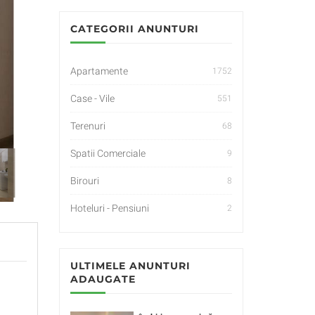
CATEGORII ANUNTURI
Apartamente
1752
Case - Vile
551
Terenuri
68
Spatii Comerciale
9
Birouri
8
Hoteluri - Pensiuni
2
ULTIMELE ANUNTURI
ADAUGATE