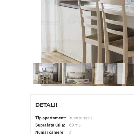
DETALII
Tip apartament:
apartament
Suprafata utila:
60 mp
Numar camere:
3