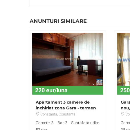
ANUNTURI SIMILARE
220 eur/luna
250
Apartament 3 camere de
Gars
inchiriat zona Gara - termen
nou,
lung
250
Constanta
, Constanta
Co
Camere: 3
Bai: 2
Suprafata utila:
Came
57 mp
38 m