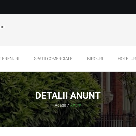
uri
TERENURI
SPATII COMERCIALE
BIROURI
HOTELURI
DETALII ANUNT
Acasa
/
Anunt