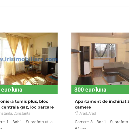
 eur/luna
300 eur/luna
oniera tomis plus, bloc
Apartament de inchiriat 
 centrala gaz, loc parcare
camere
Euro/luna
nstanta
, Constanta
Arad
, Arad
re: 1
Bai: 1
Suprafata utila:
Camere: 3
Bai: 1
Suprafata u
p
64 mp