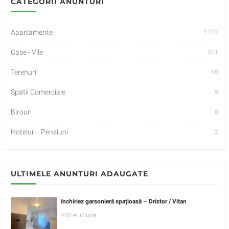
CATEGORII ANUNTURI
Apartamente
1752
Case - Vile
551
Terenuri
68
Spatii Comerciale
9
Birouri
8
Hoteluri - Pensiuni
2
ULTIMELE ANUNTURI ADAUGATE
închiriez garsonieră spațioasă – Dristor / Vitan
400 eur/luna