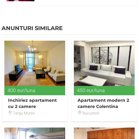
ANUNTURI SIMILARE
400 eur/luna
450 eur/luna
Inchiriez apartament
Apartament modern 2
cu 2 camere
camere Colentina
modern,100 mp
Targu Mures
Bucuresti
ultracentral