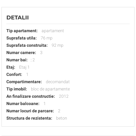
DETALII
Tip apartament:
apartament
Suprafata utila:
76 mp
Suprafata construita:
92 mp
Numar camere:
3
Numar bai:
:
2
Etaj:
Etaj 1
Confort:
1
Compartimentare:
decomandat
Tip imobil:
bloc de apartamente
An finalizare constructie:
2012
Numar balcoane:
1
Numar locuri de parcare:
2
Structura de rezistenta:
beton