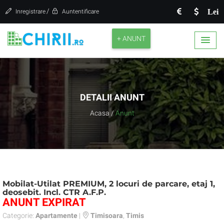
/
Lei
Inregistrare
Auntentificare
+ ANUNT
DETALII ANUNT
Acasa
/
Anunt
Mobilat-Utilat PREMIUM, 2 locuri de parcare, etaj 1,
deosebit. Incl. CTR A.F.P.
ANUNT EXPIRAT
Categorie:
Apartamente
|
Timisoara
,
Timis