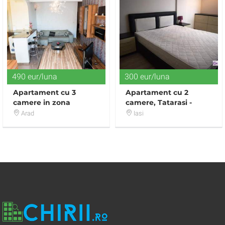
490 eur/luna
300 eur/luna
Apartament cu 3
Apartament cu 2
camere in zona
camere, Tatarasi -
UTA(Ansamblul ARED)
Penta Rezidential
Arad
Iasi