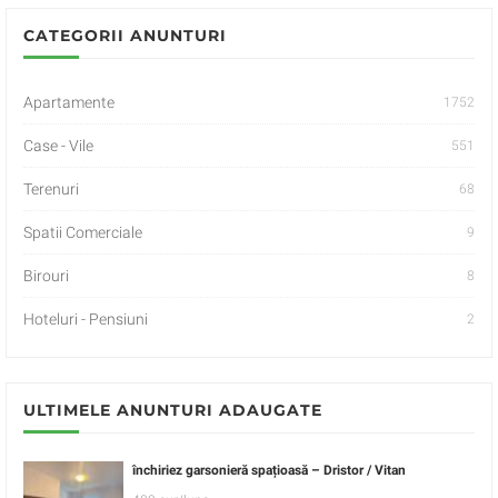
CATEGORII ANUNTURI
Apartamente
1752
Case - Vile
551
Terenuri
68
Spatii Comerciale
9
Birouri
8
Hoteluri - Pensiuni
2
ULTIMELE ANUNTURI ADAUGATE
închiriez garsonieră spațioasă – Dristor / Vitan