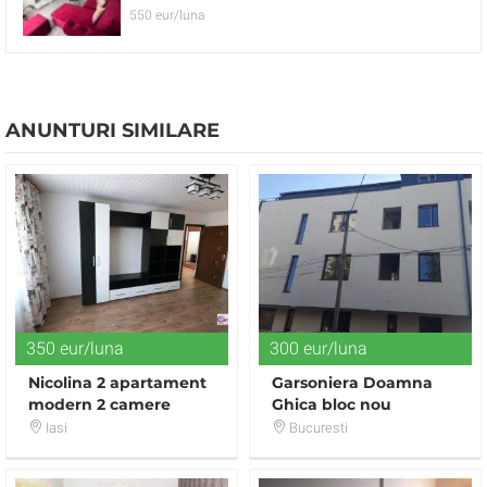
550 eur/luna
ANUNTURI SIMILARE
350 eur/luna
300 eur/luna
Nicolina 2 apartament
Garsoniera Doamna
modern 2 camere
Ghica bloc nou
decomandat
Iasi
Bucuresti