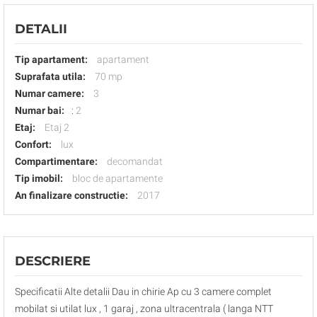
DETALII
Tip apartament:
apartament
Suprafata utila:
70 mp
Numar camere:
3
Numar bai:
:
2
Etaj:
Etaj 2
Confort:
lux
Compartimentare:
decomandat
Tip imobil:
bloc de apartamente
An finalizare constructie:
2017
DESCRIERE
Specificatii Alte detalii Dau in chirie Ap cu 3 camere complet
mobilat si utilat lux , 1 garaj , zona ultracentrala ( langa NTT