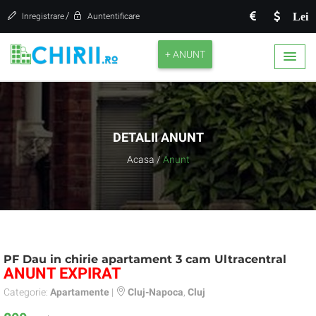
/
Lei
Inregistrare
Auntentificare
+ ANUNT
DETALII ANUNT
Acasa
/
Anunt
PF Dau in chirie apartament 3 cam Ultracentral
ANUNT EXPIRAT
Categorie:
Apartamente
|
Cluj-Napoca
,
Cluj