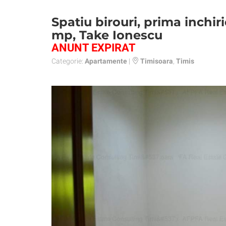
Spatiu birouri, prima inchiri
mp, Take Ionescu
ANUNT EXPIRAT
Categorie:
Apartamente
|
Timisoara
,
Timis