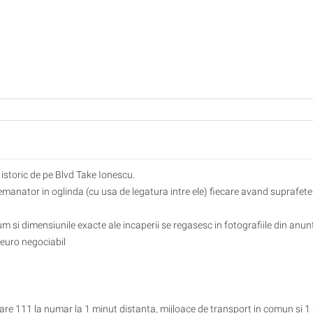
l istoric de pe Blvd Take Ionescu.
anator in oglinda (cu usa de legatura intre ele) fiecare avand suprafete
m si dimensiunile exacte ale incaperii se regasesc in fotografiile din anun
 euro negociabil
care 111 la numar la 1 minut distanta, mijloace de transport in comun si 1 