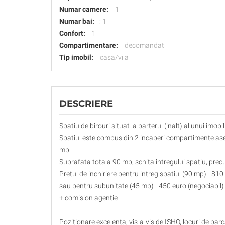
Numar camere:
1
Numar bai:
:
1
Confort:
1
Compartimentare:
decomandat
Tip imobil:
casa/vila
DESCRIERE
Spatiu de birouri situat la parterul (inalt) al unui imobi
Spatiul este compus din 2 incaperi compartimente asem
mp.
Suprafata totala 90 mp, schita intregului spatiu, precu
Pretul de inchiriere pentru intreg spatiul (90 mp) - 810
sau pentru subunitate (45 mp) - 450 euro (negociabil)
+ comision agentie
Pozitionare excelenta, vis-a-vis de ISHO, locuri de par