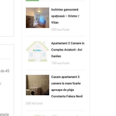
închiriez garsonieră
spațioasă – Dristor /
Vitan
400 eur/luna
Apartament 2 Camere in
Complex Aviatorii -Avi
Garden
750 eur/luna
 de 45
Cazare apartament 3
t.
camere la mare foarte
aproape de plaja
Constanta Faleza Nord
550 lei/luna
statie