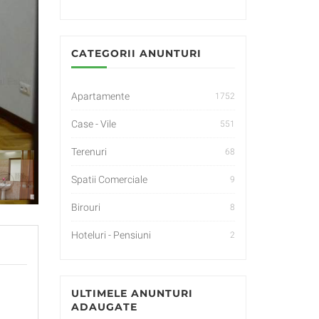
CATEGORII ANUNTURI
Apartamente
1752
Case - Vile
551
Terenuri
68
Spatii Comerciale
9
Birouri
8
Hoteluri - Pensiuni
2
ULTIMELE ANUNTURI
ADAUGATE