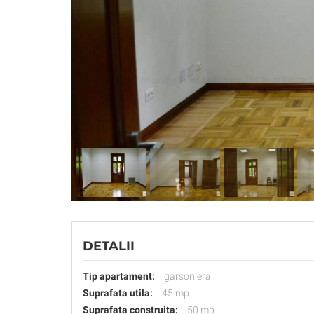
DETALII
Tip apartament:
garsoniera
Suprafata utila:
45 mp
Suprafata construita:
50 mp