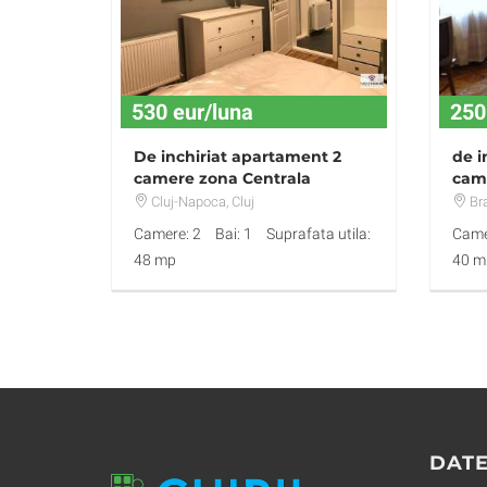
530 eur/luna
250
De inchiriat apartament 2
de i
camere zona Centrala
came
mob
Cluj-Napoca
, Cluj
Bra
Camere: 2
Bai: 1
Suprafata utila:
Came
48 mp
40 m
DATE