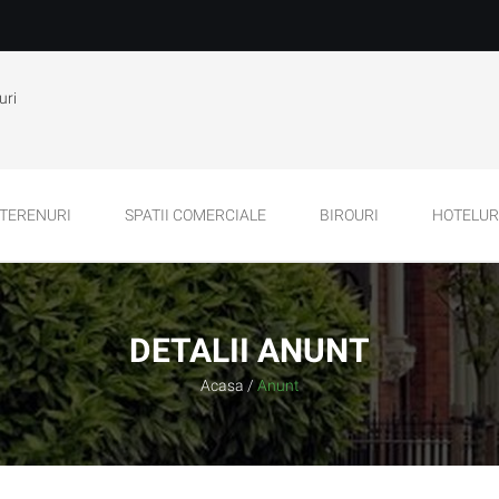
uri
TERENURI
SPATII COMERCIALE
BIROURI
HOTELURI
DETALII ANUNT
Acasa
/
Anunt