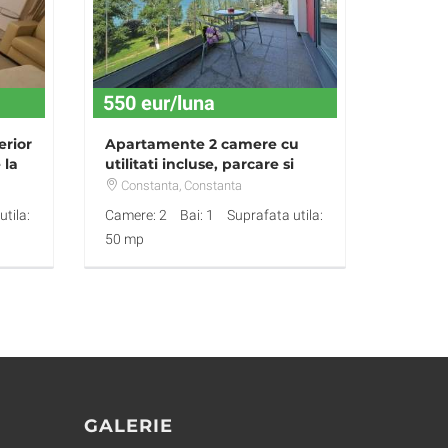
550 eur/luna
erior
Apartamente 2 camere cu
 la
utilitati incluse, parcare si
curatenie
Constanta
, Constanta
tila:
Camere: 2
Bai: 1
Suprafata utila:
50 mp
GALERIE