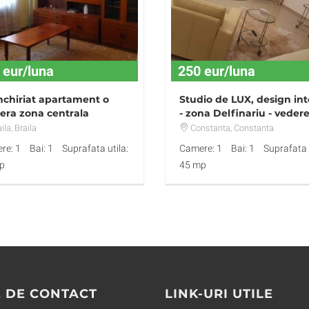
 eur/luna
250 eur/luna
nchiriat apartament o
Studio de LUX, design int
ra zona centrala
- zona Delfinariu - vedere
ilat complet
mare
ila
, Braila
Constanta
, Constanta
re: 1
Bai: 1
Suprafata utila:
Camere: 1
Bai: 1
Suprafata u
p
45 mp
 DE CONTACT
LINK-URI UTILE