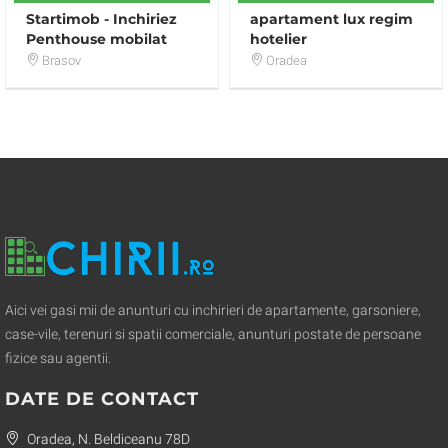
Startimob - Inchiriez
apartament lux regim
Penthouse mobilat
hotelier
Tampa Gardens
Brasov
Oradea
Aici vei gasi mii de anunturi cu inchirieri de apartamente, garsoniere,
case-vile, terenuri si spatii comerciale, anunturi postate de persoane
fizice sau agentii.
DATE DE CONTACT
Oradea, N. Beldiceanu 78D