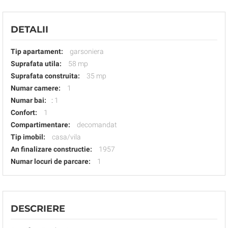
DETALII
Tip apartament:
garsoniera
Suprafata utila:
58 mp
Suprafata construita:
35 mp
Numar camere:
1
Numar bai:
:
1
Confort:
1
Compartimentare:
decomandat
Tip imobil:
casa/vila
An finalizare constructie:
1957
Numar locuri de parcare:
1
DESCRIERE