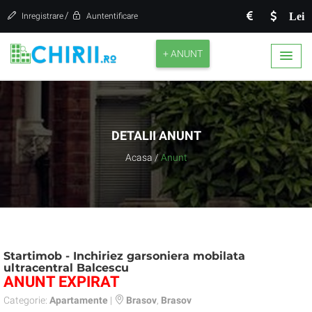
/
Lei
Inregistrare
Auntentificare
+ ANUNT
DETALII ANUNT
Acasa
/
Anunt
Startimob - Inchiriez garsoniera mobilata
ultracentral Balcescu
ANUNT EXPIRAT
Categorie:
Apartamente
|
Brasov
,
Brasov