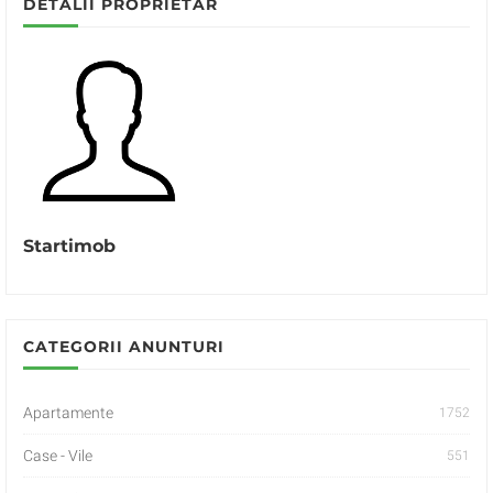
DETALII PROPRIETAR
Startimob
CATEGORII ANUNTURI
Apartamente
1752
Case - Vile
551