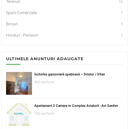
Terenuri
68
Spatii Comerciale
9
Birouri
8
Hoteluri - Pensiuni
2
ULTIMELE ANUNTURI ADAUGATE
închiriez garsonieră spațioasă – Dristor / Vitan
400 eur/luna
Apartament 2 Camere in Complex Aviatorii -Avi Garden
750 eur/luna