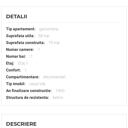
DETALII
Tip apartament:
garsoniera
Suprafata utila:
58 mp
Suprafata construita:
70 mp
Numar camere:
1
Numar bai:
:
1
Etaj:
Etaj 1
Confort:
1
Compartimentare:
decomandat
Tip imobil:
casa/vila
An finalizare constructie:
1900
Structura de rezistenta:
beton
DESCRIERE