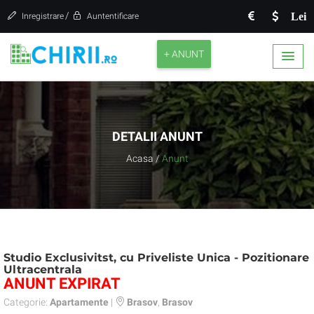
/
Lei
Inregistrare
Auntentificare
+ ANUNT
DETALII ANUNT
Acasa
/
Anunt
Studio Exclusivitst, cu Priveliste Unica - Pozitionare
Ultracentrala
ANUNT EXPIRAT
Categorie:
Apartamente
|
Brasov
,
Brasov