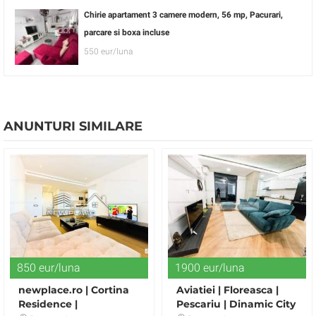
Chirie apartament 3 camere modern, 56 mp, Pacurari,
parcare si boxa incluse
550 eur/luna
ANUNTURI SIMILARE
850 eur/luna
1900 eur/luna
newplace.ro | Cortina
Aviatiei | Floreasca |
Residence |
Pescariu | Dinamic City