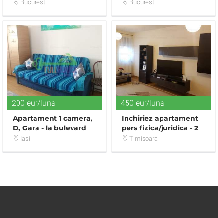
Apartament deosebit |
| Bloc 2017 | Totul nou
Bucuresti
Bucuresti
2 camere | Lux
200 eur/luna
450 eur/luna
Apartament 1 camera,
Inchiriez apartament
D, Gara - la bulevard
pers fizica/juridica - 2
camere Toscana
Iasi
Timisoara
Residence + parcare