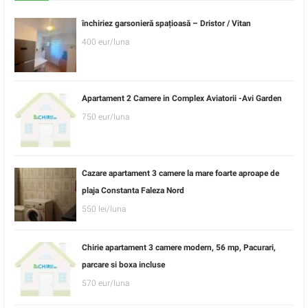
închiriez garsonieră spațioasă – Dristor / Vitan
400 eur/luna
Apartament 2 Camere in Complex Aviatorii -Avi Garden
750 eur/luna
Cazare apartament 3 camere la mare foarte aproape de
plaja Constanta Faleza Nord
550 lei/luna
Chirie apartament 3 camere modern, 56 mp, Pacurari,
parcare si boxa incluse
570 eur/luna