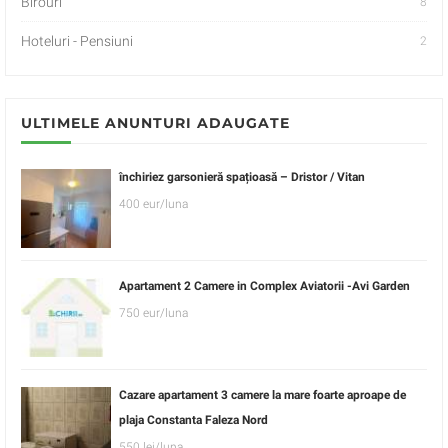
Birouri
8
Hoteluri - Pensiuni
2
ULTIMELE ANUNTURI ADAUGATE
închiriez garsonieră spațioasă – Dristor / Vitan
400 eur/luna
Apartament 2 Camere in Complex Aviatorii -Avi Garden
750 eur/luna
Cazare apartament 3 camere la mare foarte aproape de
plaja Constanta Faleza Nord
550 lei/luna