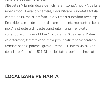
Alte detalii Vila individuala de inchiriere in zona Ampoi - Alba Iulia,
reper Ampoi 3, avand 2 camere, 1 dormitoare, suprafata totala
construita 60 mp, suprafata utila 60 mp si suprafata teren mp.
Deschiderea este de ml. Imobilul are amprenta mp, curtea libera
mp. Are structura din , este construita in anul , renovat ,
constructie din , avand 1 bai, 1 bucatarii si 0 balcoane. Dotari :
calorifere: da; ferestre casa: term. pvc; incalzire casa: centrala
termica; podele: parchet, gresie. Pretabil . ID intern: 4920. Alte
detalii pret Comision: 50% Disponibilitate proprietate imediat
LOCALIZARE PE HARTA