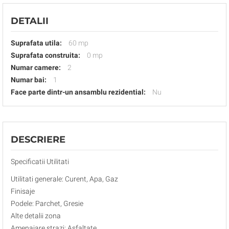
DETALII
Suprafata utila:
60 mp
Suprafata construita:
0 mp
Numar camere:
2
Numar bai:
1
Face parte dintr-un ansamblu rezidential:
Nu
DESCRIERE
Specificatii Utilitati
Utilitati generale: Curent, Apa, Gaz
Finisaje
Podele: Parchet, Gresie
Alte detalii zona
Amenajare strazi: Asfaltate