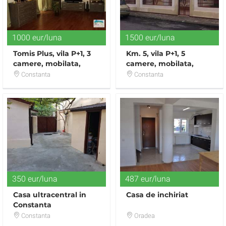
1000 eur/luna
1500 eur/luna
Tomis Plus, vila P+1, 3
Km. 5, vila P+1, 5
camere, mobilata,
camere, mobilata,
utilata
utilata, garaj,
Constanta
Constanta
350 eur/luna
487 eur/luna
Casa ultracentral in
Casa de inchiriat
Constanta
Constanta
Oradea