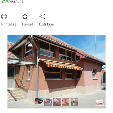
290
eur/luna
Printeaza
Favorit
Distribuie