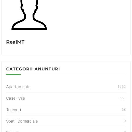
RealMT
CATEGORII ANUNTURI
Apartamente
1752
Case - Vile
551
Terenuri
68
Spatii Comerciale
9