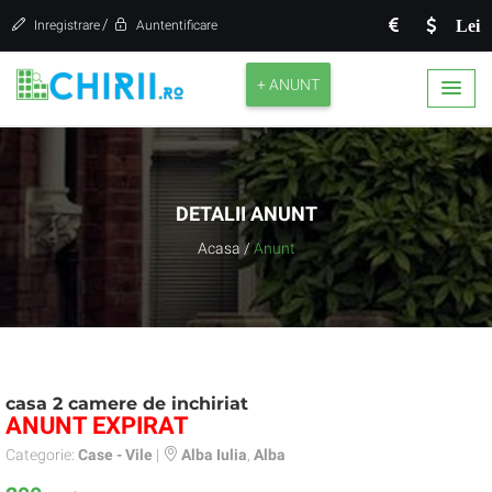
/
Lei
Inregistrare
Auntentificare
+ ANUNT
DETALII ANUNT
Acasa
/
Anunt
casa 2 camere de inchiriat
ANUNT EXPIRAT
Categorie:
Case - Vile
|
Alba Iulia
,
Alba