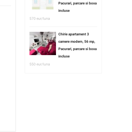
Pacurari, parcare si boxa
incluse
570 eur/luna
Chirie apartament 3
camere modern, 56 mp,
Pacurari, parcare si boxa
incluse
550 eur/luna