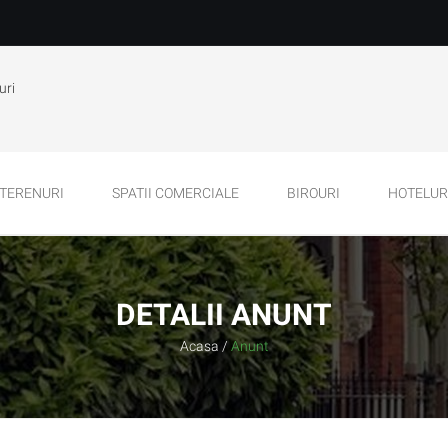
uri
TERENURI
SPATII COMERCIALE
BIROURI
HOTELURI
DETALII ANUNT
Acasa
/
Anunt