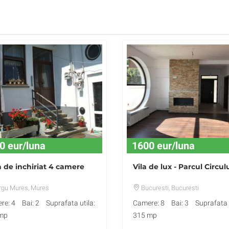
0 eur/luna
1600 eur/luna
 de inchiriat 4 camere
Vila de lux - Parcul Circul
rgu Mures
, Mures
Bucuresti
, Bucuresti
re: 4
Bai: 2
Suprafata utila:
Camere: 8
Bai: 3
Suprafata u
mp
315 mp