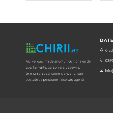
DATE
Orade
0359
Aici vei gasi mii de anunturi cu inchirieri de
apartamente, garsoniere, case-vile,
info@
terenuri si spatii comerciale, anunturi
postate de persoane fizice sau agentii.