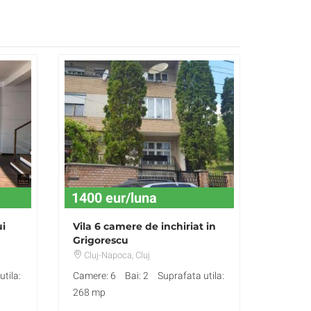
1400 eur/luna
ui
Vila 6 camere de inchiriat in
Grigorescu
Cluj-Napoca
, Cluj
tila:
Camere: 6
Bai: 2
Suprafata utila:
268 mp