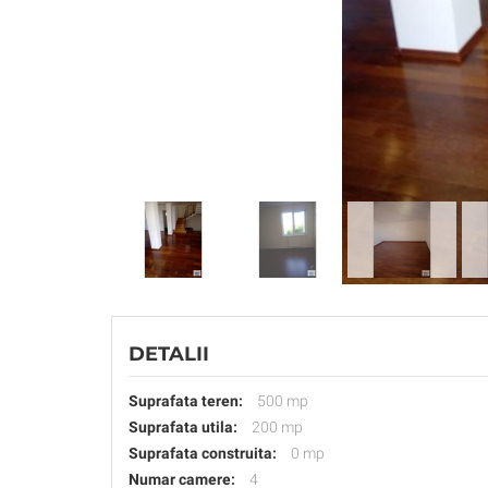
DETALII
Suprafata teren:
500 mp
Suprafata utila:
200 mp
Suprafata construita:
0 mp
Numar camere:
4