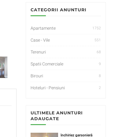
CATEGORII ANUNTURI
Apartamente
1752
Case - Vile
551
Terenuri
68
Spatii Comerciale
9
Birouri
8
Hoteluri - Pensiuni
2
ULTIMELE ANUNTURI
ADAUGATE
închiriez garsonieră