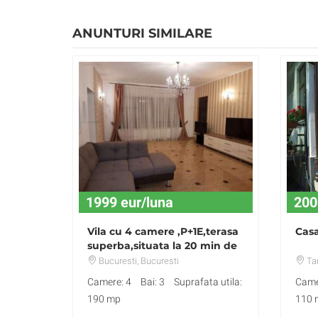
ANUNTURI SIMILARE
1999 eur/luna
200
Vila cu 4 camere ,P+1E,terasa
Casa
superba,situata la 20 min de
P.UNIRII
Bucuresti
, Bucuresti
Ta
Camere: 4
Bai: 3
Suprafata utila:
Came
190 mp
110 