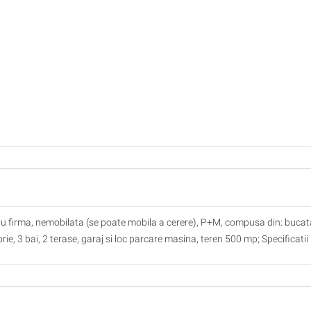
ediu firma, nemobilata (se poate mobila a cerere), P+M, compusa din: bucata
rie, 3 bai, 2 terase, garaj si loc parcare masina, teren 500 mp; Specificatii