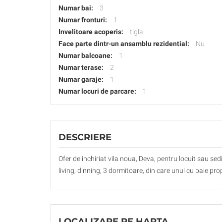
Numar bai:
3
Numar fronturi:
1
Invelitoare acoperis:
tigla
Face parte dintr-un ansamblu rezidential:
Nu
Numar balcoane:
1
Numar terase:
2
Numar garaje:
1
Numar locuri de parcare:
1
DESCRIERE
Ofer de inchiriat vila noua, Deva, pentru locuit sau s
living, dinning, 3 dormitoare, din care unul cu baie prop
LOCALIZARE PE HARTA