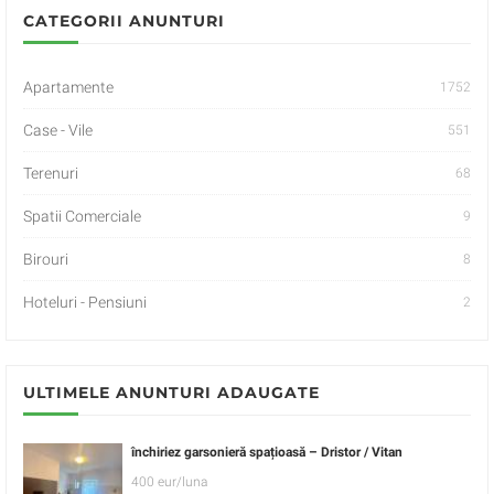
CATEGORII ANUNTURI
Apartamente
1752
Case - Vile
551
Terenuri
68
Spatii Comerciale
9
Birouri
8
Hoteluri - Pensiuni
2
ULTIMELE ANUNTURI ADAUGATE
închiriez garsonieră spațioasă – Dristor / Vitan
400 eur/luna