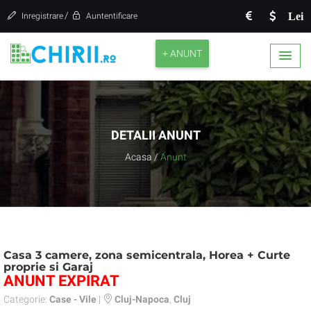
/
Lei
Inregistrare
Auntentificare
+ ANUNT
DETALII ANUNT
Acasa
/
Anunt
Casa 3 camere, zona semicentrala, Horea + Curte
proprie si Garaj
ANUNT EXPIRAT
Categorie:
Case - Vile
|
Cluj-Napoca
,
Cluj