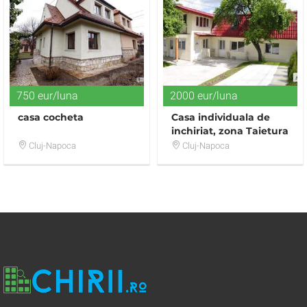
750 eur/luna
2000 eur/luna
casa cocheta
Casa individuala de
inchiriat, zona Taietura
Turcului
Cluj-Napoca
Cluj-Napoca