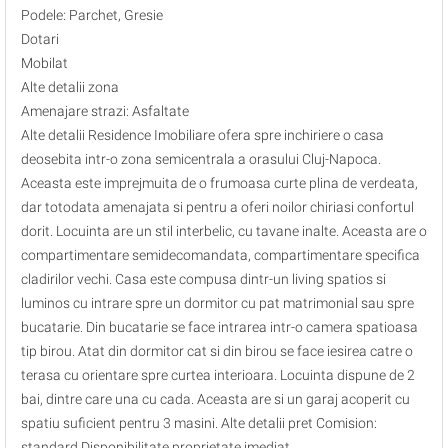
Podele: Parchet, Gresie
Dotari
Mobilat
Alte detalii zona
Amenajare strazi: Asfaltate
Alte detalii Residence Imobiliare ofera spre inchiriere o casa
deosebita intr-o zona semicentrala a orasului Cluj-Napoca.
Aceasta este imprejmuita de o frumoasa curte plina de verdeata,
dar totodata amenajata si pentru a oferi noilor chiriasi confortul
dorit. Locuinta are un stil interbelic, cu tavane inalte. Aceasta are o
compartimentare semidecomandata, compartimentare specifica
cladirilor vechi. Casa este compusa dintr-un living spatios si
luminos cu intrare spre un dormitor cu pat matrimonial sau spre
bucatarie. Din bucatarie se face intrarea intr-o camera spatioasa
tip birou. Atat din dormitor cat si din birou se face iesirea catre o
terasa cu orientare spre curtea interioara. Locuinta dispune de 2
bai, dintre care una cu cada. Aceasta are si un garaj acoperit cu
spatiu suficient pentru 3 masini. Alte detalii pret Comision:
standard Disponibilitate proprietate imediat