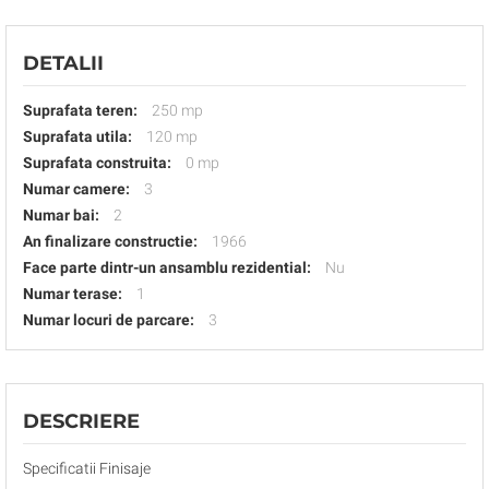
DETALII
Suprafata teren:
250 mp
Suprafata utila:
120 mp
Suprafata construita:
0 mp
Numar camere:
3
Numar bai:
2
An finalizare constructie:
1966
Face parte dintr-un ansamblu rezidential:
Nu
Numar terase:
1
Numar locuri de parcare:
3
DESCRIERE
Specificatii Finisaje