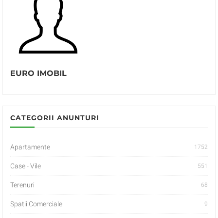
EURO IMOBIL
CATEGORII ANUNTURI
Apartamente
1752
Case - Vile
551
Terenuri
68
Spatii Comerciale
9