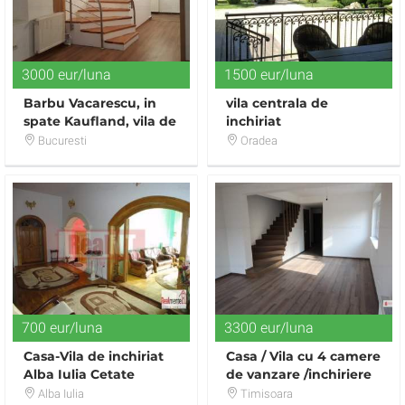
3000 eur/luna
1500 eur/luna
Barbu Vacarescu, in
vila centrala de
spate Kaufland, vila de
inchiriat
inchiriat,7 camere
Bucuresti
Oradea
700 eur/luna
3300 eur/luna
Casa-Vila de inchiriat
Casa / Vila cu 4 camere
Alba Iulia Cetate
de vanzare /inchiriere
P+E+M
Alba Iulia
Timisoara