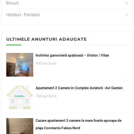
Birouri
8
Hoteluri - Pensiuni
2
ULTIMELE ANUNTURI ADAUGATE
închiriez garsonieră spațioasă – Dristor / Vitan
400 eur/luna
Apartament 2 Camere in Complex Aviatorii -Avi Garden
750 eur/luna
Cazare apartament 3 camere la mare foarte aproape de
plaja Constanta Faleza Nord