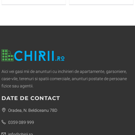
Aici vei gasi mii de anunturi cu inchirieri de apartamente, garsoniere,
case-vile, terenuri si spatii comerciale, anunturi postate de persoane
fizice sau agentii.
DATE DE CONTACT
Oradea, N. Beldiceanu 78D
0359 089 999
info@chirii.ro