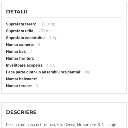
DETALII
Suprafata teren:
1000 mp
Suprafata utila:
450 mp
Suprafata construita:
0 mp
Numar camere:
8
Numar bai:
7
Numar fronturi:
1
Invelitoare acoperis:
tigla
Face parte dintr-un ansamblu rezidential:
Nu
Numar balcoane:
3
Numar terase:
3
DESCRIERE
De inchiriat casa in Corunca, Vila Chesa, Nr. camere: 8, Nr. etaje: