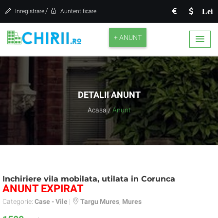
/
Lei
Inregistrare
Auntentificare
+ ANUNT
DETALII ANUNT
Acasa
/
Anunt
Inchiriere vila mobilata, utilata in Corunca
ANUNT EXPIRAT
Categorie:
Case - Vile
|
Targu Mures
,
Mures