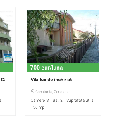
700 eur/luna
 12
Vila lux de inchiriat
Constanta
, Constanta
a
Camere: 3
Bai: 2
Suprafata utila:
150 mp