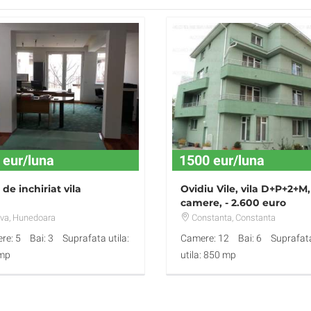
 eur/luna
1500 eur/luna
 de inchiriat vila
Ovidiu Vile, vila D+P+2+M,
camere, - 2.600 euro
va
, Hunedoara
Constanta
, Constanta
re: 5
Bai: 3
Suprafata utila:
Camere: 12
Bai: 6
Suprafat
mp
utila: 850 mp