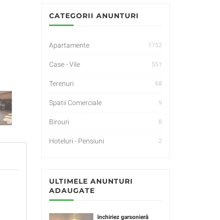
CATEGORII ANUNTURI
Apartamente
1752
Case - Vile
551
Terenuri
68
Spatii Comerciale
9
Birouri
8
Hoteluri - Pensiuni
2
ULTIMELE ANUNTURI
ADAUGATE
închiriez garsonieră