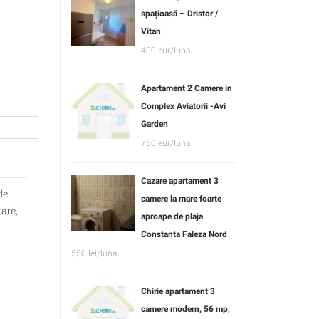
spațioasă – Dristor /
Vitan
400 eur/luna
Apartament 2 Camere in
Complex Aviatorii -Avi
Garden
750 eur/luna
Cazare apartament 3
de
camere la mare foarte
tare,
aproape de plaja
Constanta Faleza Nord
550 lei/luna
Chirie apartament 3
camere modern, 56 mp,