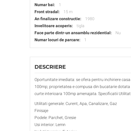
Numar bai:
1
Front stradal:
15 m
An finalizare constructie:
1980
Invelitoare acoperis:
tigla
Face parte dintr-un ansamblu rezidential:
Nu
Numar locuri de parcare:
1
DESCRIERE
Oportunitate imediata: se ofera pentru inchiriere casa
100mp; proprietatea e compusa din bucatarie dotata si
curte interioara 100mp amenajata. Specificatii Utilitat
Utilitati generale: Curent, Apa, Canalizare, Gaz
Finisaje
Podele: Parchet, Gresie
Usi interior: Lemn