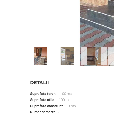
DETALII
Suprafata teren:
100 mp
Suprafata utila:
100 mp
Suprafata construita:
0 mp
Numar camere:
3