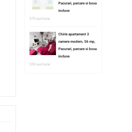
Pacurari, parcare si boxa
incluse
570 eur/luna
Chirie apartament 3
camere modern, 56 mp,
Pacurari, parcare si boxa
incluse
550 eur/luna