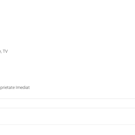
e, TV
oprietate Imediat