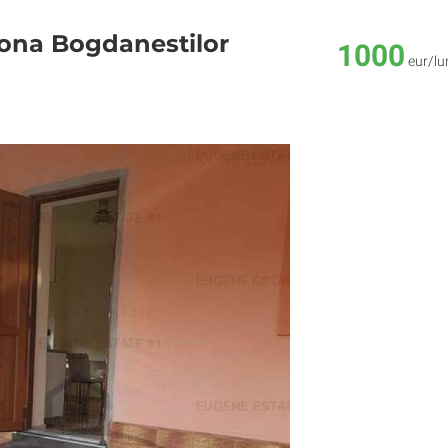
zona Bogdanestilor
1000
eur/lu