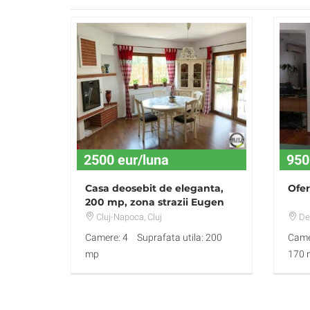
2500 eur/luna
950
Casa deosebit de eleganta,
Ofer
200 mp, zona strazii Eugen
Ionesco
Cluj-Napoca
, Cluj
De
Camere: 4
Suprafata utila: 200
Came
mp
170 