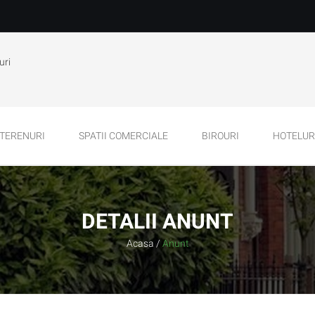
uri
TERENURI
SPATII COMERCIALE
BIROURI
HOTELURI
DETALII ANUNT
Acasa
/
Anunt