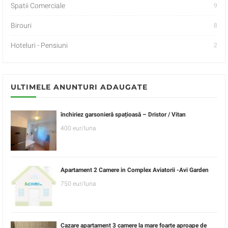
Spatii Comerciale
9
Birouri
8
Hoteluri - Pensiuni
2
ULTIMELE ANUNTURI ADAUGATE
închiriez garsonieră spațioasă – Dristor / Vitan
400 eur/luna
Apartament 2 Camere in Complex Aviatorii -Avi Garden
750 eur/luna
Cazare apartament 3 camere la mare foarte aproape de