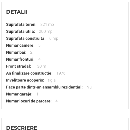
DETALII
Suprafata teren:
821 mp
Suprafata utila:
200 mp
Suprafata construita:
0 mp
Numar camere:
5
Numar bai:
2
Numar fronturi:
4
Front stradal:
130 m
An finalizare constructie:
1976
Invelitoare acoperis:
tigla
Face parte dintr-un ansamblu rezidential:
Nu
Numar garaje:
1
Numar locuri de parcare:
4
DESCRIERE