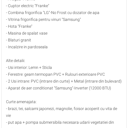
- Cuptor electric "Franke"
- Combina frigorifica "LG"-No Frost cu dozator de apa
- Vitrina frigorifica pentru vinuri "Samsung"
- Hota "Franke"
- Masina de spalat vase
- Blaturi granit
- Incalzire in pardoseala
Alte detalii:
- Usi interior: Lemn + Sticla
- Ferestre: geam termopan PVC + Rulouri exterioare PVC
- 2 Usi intrare: PVC (intrare din curte) + Metal (intrare din bulevard)
- Aparat de aer conditionat "Samsung"-Inverter (12000 BTU)
Curte amenajata:
- brazi, tei, salcami japonezi, magnolie, foisor acoperit cu vita de
vie
- put apa + pompa submersibila necesara udarii vegetatiei din