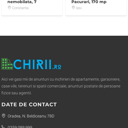
nemobilata, 7
Pacurari, 170 mp
camere,ideala firme
Constanta
Iasi
Aici vei gasi mii de anunturi cu inchirieri de apartamente, garsoniere,
case-vile, terenuri si spatii comerciale, anunturi postate de persoane
fizice sau agentii.
DATE DE CONTACT
Oradea, N. Beldiceanu 78D
0359 089 999