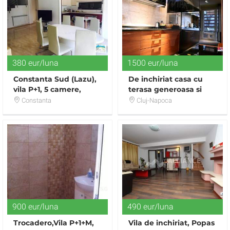
380 eur/luna
1500 eur/luna
Constanta Sud (Lazu),
De inchiriat casa cu
vila P+1, 5 camere,
terasa generoasa si
mobilata, utilata
panorama superba in
Constanta
Cluj-Napoca
Gruia
900 eur/luna
490 eur/luna
Trocadero,Vila P+1+M,
Vila de inchiriat, Popas