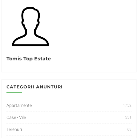
Tomis Top Estate
CATEGORII ANUNTURI
Apartamente
1752
Case - Vile
551
Terenuri
68