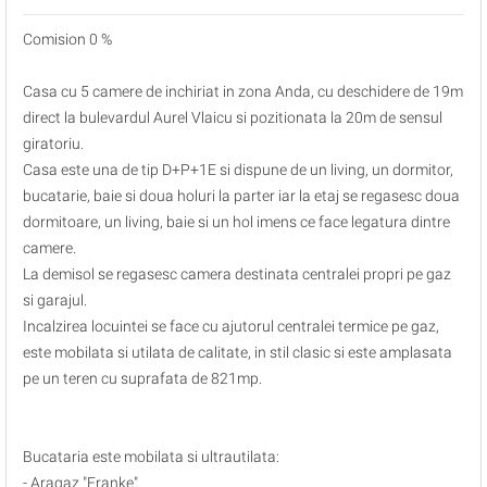
Comision 0 %
Casa cu 5 camere de inchiriat in zona Anda, cu deschidere de 19m
direct la bulevardul Aurel Vlaicu si pozitionata la 20m de sensul
giratoriu.
Casa este una de tip D+P+1E si dispune de un living, un dormitor,
bucatarie, baie si doua holuri la parter iar la etaj se regasesc doua
dormitoare, un living, baie si un hol imens ce face legatura dintre
camere.
La demisol se regasesc camera destinata centralei propri pe gaz
si garajul.
Incalzirea locuintei se face cu ajutorul centralei termice pe gaz,
este mobilata si utilata de calitate, in stil clasic si este amplasata
pe un teren cu suprafata de 821mp.
Bucataria este mobilata si ultrautilata:
- Aragaz "Franke"