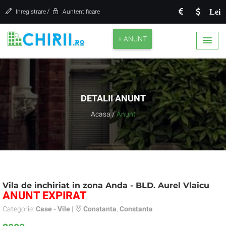
/
Lei
Inregistrare
Auntentificare
+ ANUNT
DETALII ANUNT
Acasa
/
Anunt
Vila de inchiriat in zona Anda - BLD. Aurel Vlaicu
ANUNT EXPIRAT
Categorie:
Case - Vile
|
Constanta
,
Constanta