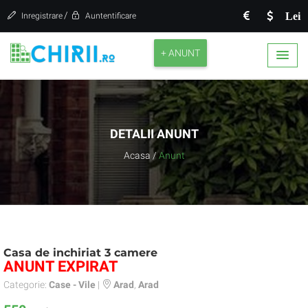
/
Lei
Inregistrare
Auntentificare
+ ANUNT
DETALII ANUNT
Acasa
/
Anunt
Casa de inchiriat 3 camere
ANUNT EXPIRAT
Categorie:
Case - Vile
|
Arad
,
Arad