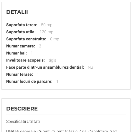
DETALII
Suprafata teren:
50 mp
Suprafata utila:
120 mp
Suprafata construita:
0 mp
Numar camere:
3
Numar bai:
1
Invelitoare acoperis:
tigla
Face parte dintr-un ansamblu rezidential:
Nu
Numar terase:
1
Numar locuri de parcare:
1
DESCRIERE
Specificatii Utilitati
Utilitati generale: Curent, Curent trifazic, Apa, Canalizare, Gaz,