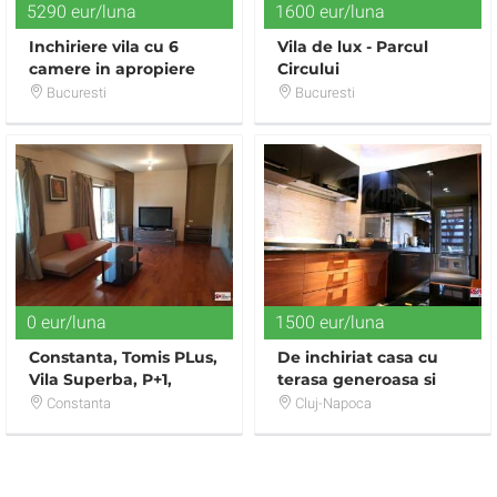
5290 eur/luna
1600 eur/luna
Inchiriere vila cu 6
Vila de lux - Parcul
camere in apropiere
Circului
de Gradina Icoanei
Bucuresti
Bucuresti
0 eur/luna
1500 eur/luna
Constanta, Tomis PLus,
De inchiriat casa cu
Vila Superba, P+1,
terasa generoasa si
Termen Lung
panorama superba in
Constanta
Cluj-Napoca
Gruia