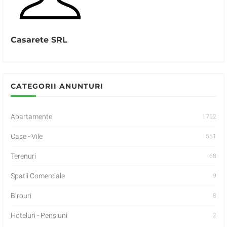
Casarete SRL
CATEGORII ANUNTURI
Apartamente
1752
Case - Vile
551
Terenuri
68
Spatii Comerciale
9
Birouri
8
Hoteluri - Pensiuni
2