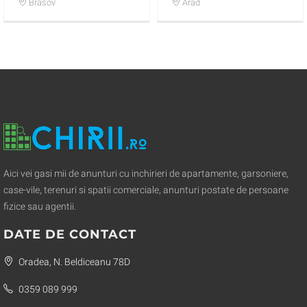
Stirbey Brasov
Brasov
Arad
Aici vei gasi mii de anunturi cu inchirieri de apartamente, garsoniere,
case-vile, terenuri si spatii comerciale, anunturi postate de persoane
fizice sau agentii.
DATE DE CONTACT
Oradea, N. Beldiceanu 78D
0359 089 999