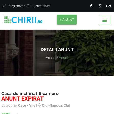
/
Lei
Inregistrare
Auntentificare
+ ANUNT
DETALII ANUNT
Acasa
/
Anunt
Casa de inchiriat 5 camere
ANUNT EXPIRAT
Categorie:
Case - Vile
|
Cluj-Napoca
,
Cluj