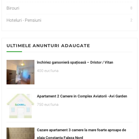
Birouri
8
Hoteluri - Pensiuni
2
ULTIMELE ANUNTURI ADAUGATE
închiriez garsonieră spațioasă – Dristor / Vitan
400 eur/luna
Apartament 2 Camere in Complex Aviatorii -Avi Garden
750 eur/luna
Cazare apartament 3 camere la mare foarte aproape de
plaja Constanta Faleza Nord