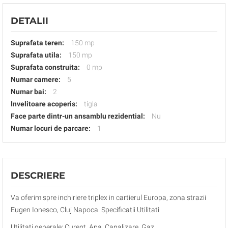
DETALII
Suprafata teren:
150 mp
Suprafata utila:
150 mp
Suprafata construita:
0 mp
Numar camere:
5
Numar bai:
2
Invelitoare acoperis:
tigla
Face parte dintr-un ansamblu rezidential:
Nu
Numar locuri de parcare:
1
DESCRIERE
Va oferim spre inchiriere triplex in cartierul Europa, zona strazii
Eugen Ionesco, Cluj Napoca. Specificatii Utilitati
Utilitati generale: Curent, Apa, Canalizare, Gaz