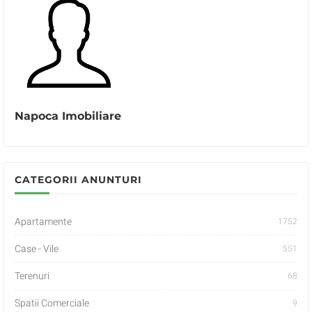
Napoca Imobiliare
CATEGORII ANUNTURI
Apartamente
1752
Case - Vile
551
Terenuri
68
Spatii Comerciale
9