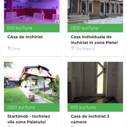
600 eur/luna
2800 eur/luna
CAsa de inchiriat
Casa individuala de
inchiriat in zona Pietei
Cipariu
Deva
Cluj-Napoca
2500 eur/luna
450 eur/luna
Startimob - Inchiriez
Casa de inchiriat 3
vila zona Palatului
camere