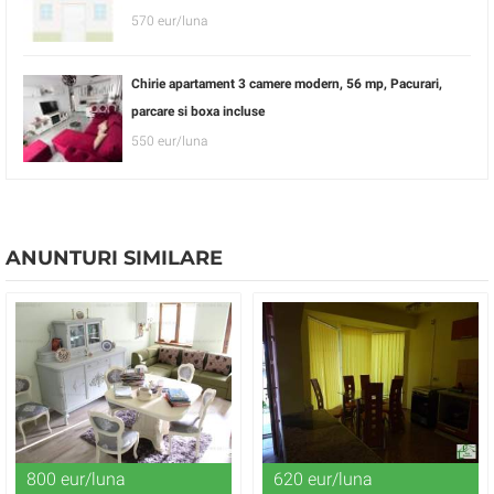
570 eur/luna
Chirie apartament 3 camere modern, 56 mp, Pacurari,
parcare si boxa incluse
550 eur/luna
ANUNTURI SIMILARE
800 eur/luna
620 eur/luna