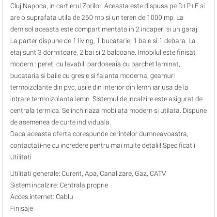
Cluj Napoca, in cartierul Zorilor. Aceasta este dispusa pe D+P+E si
are o suprafata utila de 260 mp si un teren de 1000 mp. La
demisol aceasta este compartimentata in 2 incaperi si un garaj.
La parter dispune de 1 living, 1 bucatarie, 1 baie si 1 debara. La
etaj sunt 3 dormitoare, 2 bai si 2 balcoane. Imobilul este finisat
modern : pereti cu lavabil, pardoseaia cu parchet laminat,
bucataria si baile cu gresie si faianta moderna, geamuri
termoizolante din pvc, usile din interior din lemn iar usa de la
intrare termoizolanta lemn. Sistemul de incalzire este asigurat de
centrala termica. Se inchiriaza mobilata modern si utilata. Dispune
de asemenea de curte individuala.
Daca aceasta oferta corespunde cerintelor dumneavoastra,
contactati-ne cu incredere pentru mai multe detalii! Specificatii
Utilitati
Utilitati generale: Curent, Apa, Canalizare, Gaz, CATV
Sistem incalzire: Centrala proprie
Acces internet: Cablu
Finisaje