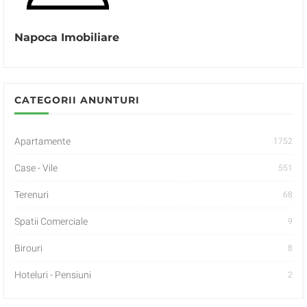
Napoca Imobiliare
CATEGORII ANUNTURI
Apartamente
1752
Case - Vile
551
Terenuri
68
Spatii Comerciale
9
Birouri
8
Hoteluri - Pensiuni
2