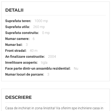
DETALII
Suprafata teren:
1000 mp
Suprafata utila:
260 mp
Suprafata construita:
0 mp
Numar camere:
6
Numar bai:
3
Front stradal:
40 m
An finalizare constructie:
2004
Invelitoare acoperis:
tigla
Face parte dintr-un ansamblu rezidential:
Nu
Numar locuri de parcare:
3
DESCRIERE
Casa de inchiriat in zona linistita! Va oferim spe inchiriere casa in