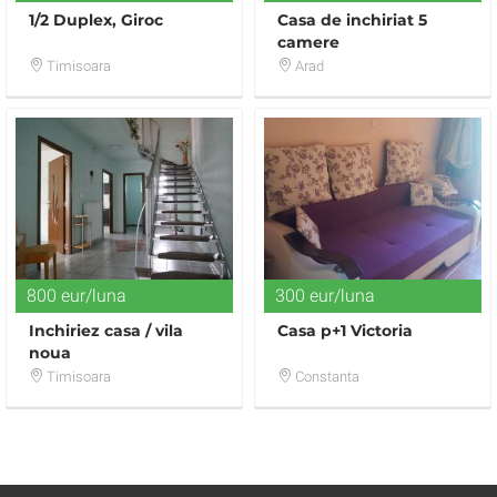
1/2 Duplex, Giroc
Casa de inchiriat 5
camere
Timisoara
Arad
800 eur/luna
300 eur/luna
Inchiriez casa / vila
Casa p+1 Victoria
noua
Timisoara
Constanta