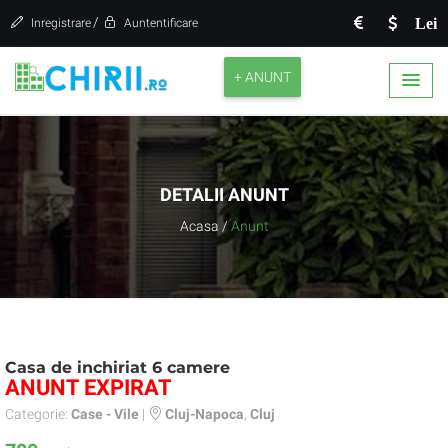
/
Lei
Inregistrare
Auntentificare
+ ANUNT
DETALII ANUNT
Acasa
/
Anunt
Casa de inchiriat 6 camere
ANUNT EXPIRAT
Categorie:
Case - Vile
|
Cluj-Napoca
,
Cluj