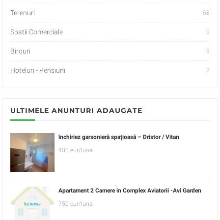
Terenuri
68
Spatii Comerciale
9
Birouri
8
Hoteluri - Pensiuni
2
ULTIMELE ANUNTURI ADAUGATE
închiriez garsonieră spațioasă – Dristor / Vitan
400 eur/luna
Apartament 2 Camere in Complex Aviatorii -Avi Garden
750 eur/luna