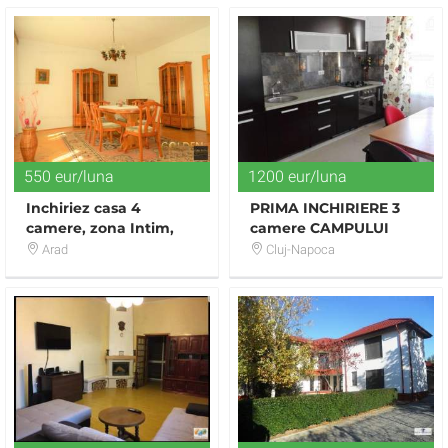
550 eur/luna
1200 eur/luna
Inchiriez casa 4
PRIMA INCHIRIERE 3
camere, zona Intim,
camere CAMPULUI
suprafata 335 mp
Arad
Cluj-Napoca