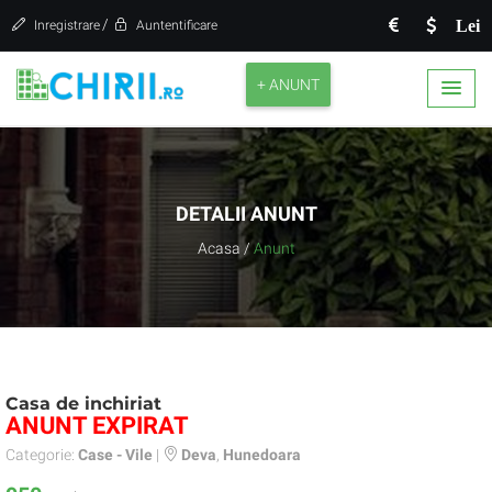
/
Lei
Inregistrare
Auntentificare
+ ANUNT
DETALII ANUNT
Acasa
/
Anunt
Casa de inchiriat
ANUNT EXPIRAT
Categorie:
Case - Vile
|
Deva
,
Hunedoara