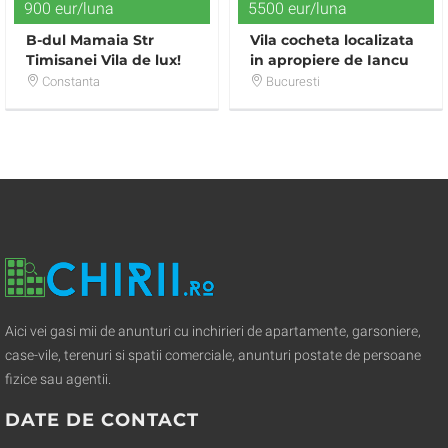
900 eur/luna
5500 eur/luna
B-dul Mamaia Str
Vila cocheta localizata
Timisanei Vila de lux!
in apropiere de Iancu
Nicolae
Constanta
Bucuresti
Aici vei gasi mii de anunturi cu inchirieri de apartamente, garsoniere,
case-vile, terenuri si spatii comerciale, anunturi postate de persoane
fizice sau agentii.
DATE DE CONTACT