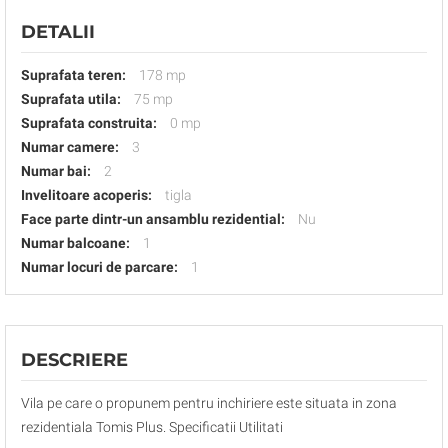
DETALII
Suprafata teren:
178 mp
Suprafata utila:
75 mp
Suprafata construita:
0 mp
Numar camere:
3
Numar bai:
2
Invelitoare acoperis:
tigla
Face parte dintr-un ansamblu rezidential:
Nu
Numar balcoane:
1
Numar locuri de parcare:
1
DESCRIERE
Vila pe care o propunem pentru inchiriere este situata in zona
rezidentiala Tomis Plus. Specificatii Utilitati