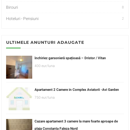
Birouri
8
Hoteluri - Pensiuni
2
ULTIMELE ANUNTURI ADAUGATE
închiriez garsonieră spațioasă – Dristor / Vitan
400 eur/luna
Apartament 2 Camere in Complex Aviatorii -Avi Garden
750 eur/luna
Cazare apartament 3 camere la mare foarte aproape de
plaja Constanta Faleza Nord