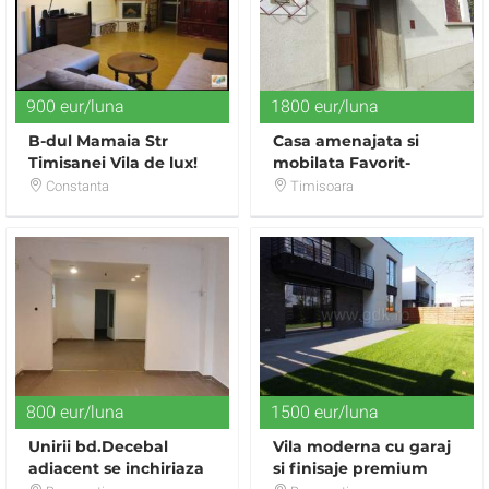
900 eur/luna
1800 eur/luna
B-dul Mamaia Str
Casa amenajata si
Timisanei Vila de lux!
mobilata Favorit-
Central
Constanta
Timisoara
800 eur/luna
1500 eur/luna
Unirii bd.Decebal
Vila moderna cu garaj
adiacent se inchiriaza
si finisaje premium