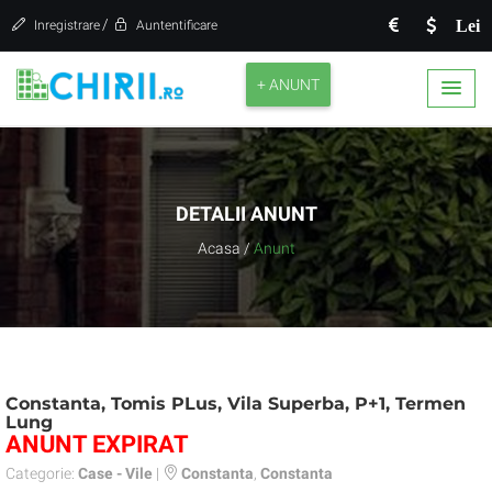
/
Lei
Inregistrare
Auntentificare
+ ANUNT
DETALII ANUNT
Acasa
/
Anunt
Constanta, Tomis PLus, Vila Superba, P+1, Termen
Lung
ANUNT EXPIRAT
Categorie:
Case - Vile
|
Constanta
,
Constanta