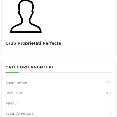
Grup Proprietati Perfecte
CATEGORII ANUNTURI
Apartamente
1752
Case - Vile
551
Terenuri
68
Spatii Comerciale
9