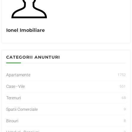
Ionel Imobiliare
CATEGORII ANUNTURI
Apartamente
1752
Case - Vile
551
Terenuri
68
Spatii Comerciale
9
Birouri
8