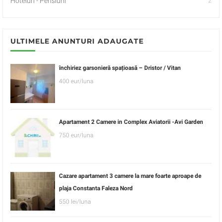
Hoteluri - Pensiuni
2
ULTIMELE ANUNTURI ADAUGATE
închiriez garsonieră spațioasă – Dristor / Vitan
400 eur/luna
Apartament 2 Camere in Complex Aviatorii -Avi Garden
750 eur/luna
Cazare apartament 3 camere la mare foarte aproape de
plaja Constanta Faleza Nord
550 lei/luna