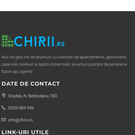
Aici vei gasi mii de anunturi cu inchirieri de apartamente, garsoniere,
case-vile, terenuri si spatii comerciale, anunturi postate de persoane
fizice sau agentii.
DATE DE CONTACT
Oradea, N. Beldiceanu 78D
0359 089 999
info@chirii.ro
LINK-URI UTILE