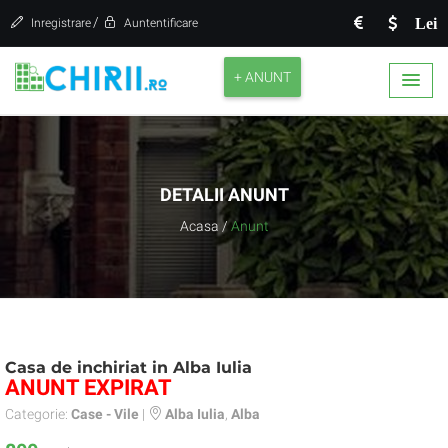
/
Lei
Inregistrare
Auntentificare
+ ANUNT
DETALII ANUNT
Acasa
/
Anunt
Casa de inchiriat in Alba Iulia
ANUNT EXPIRAT
Categorie:
Case - Vile
|
Alba Iulia
,
Alba