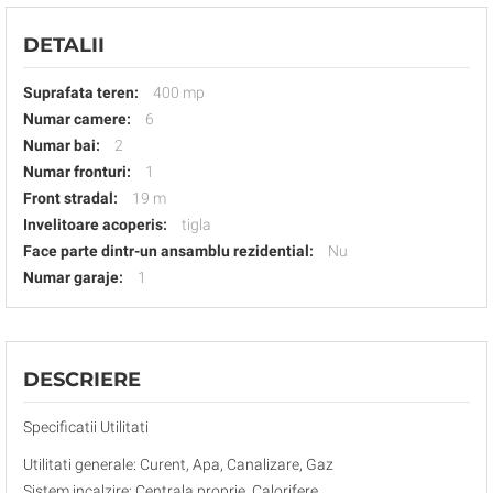
DETALII
Suprafata teren:
400 mp
Numar camere:
6
Numar bai:
2
Numar fronturi:
1
Front stradal:
19 m
Invelitoare acoperis:
tigla
Face parte dintr-un ansamblu rezidential:
Nu
Numar garaje:
1
DESCRIERE
Specificatii Utilitati
Utilitati generale: Curent, Apa, Canalizare, Gaz
Sistem incalzire: Centrala proprie, Calorifere