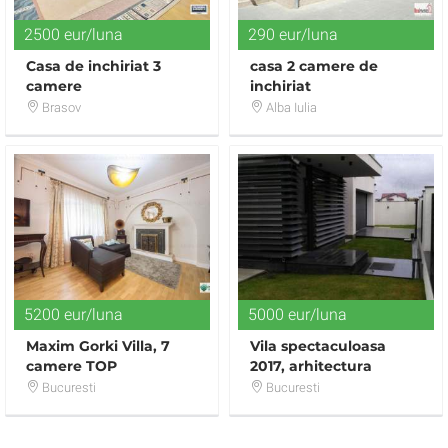
2500 eur/luna
290 eur/luna
Casa de inchiriat 3
casa 2 camere de
camere
inchiriat
Brasov
Alba Iulia
5200 eur/luna
5000 eur/luna
Maxim Gorki Villa, 7
Vila spectaculoasa
camere TOP
2017, arhitectura
minimalista, finisaje
Bucuresti
Bucuresti
high-end