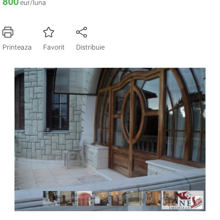
800
eur/luna
Printeaza
Favorit
Distribuie