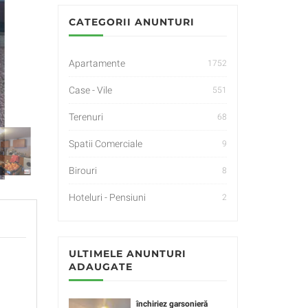
CATEGORII ANUNTURI
Apartamente
1752
Case - Vile
551
Terenuri
68
Spatii Comerciale
9
Birouri
8
Hoteluri - Pensiuni
2
ULTIMELE ANUNTURI
ADAUGATE
închiriez garsonieră