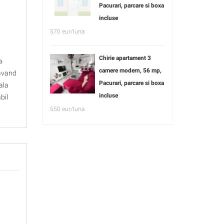
Pacurari, parcare si boxa
incluse
570 eur/luna
Chirie apartament 3
a
camere modern, 56 mp,
 avand
Pacurari, parcare si boxa
rala
incluse
bil
550 eur/luna