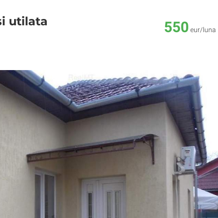
i utilata
550
eur/luna