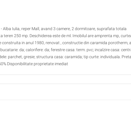
ru - Alba Iulia, reper Mall, avand 3 camere, 2 dormitoare, suprafata totala
ta teren 250 mp. Deschiderea este de ml. Imobilul are amprenta mp, curte
te construita in anul 1980, renovat , constructie din caramida porotherm,
; bucatarie: da; calorifere: da; ferestre casa: term. pvc; incalzire casa: cent
dele: parchet, gresie; structura casa: caramida; tip curte: individuala. Preta
: 50% Disponibilitate proprietate imediat