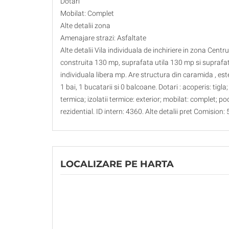
Dotari
Mobilat: Complet
Alte detalii zona
Amenajare strazi: Asfaltate
Alte detalii Vila individuala de inchiriere in zona Cent
construita 130 mp, suprafata utila 130 mp si suprafa
individuala libera mp. Are structura din caramida , es
1 bai, 1 bucatarii si 0 balcoane. Dotari : acoperis: tigla
termica; izolatii termice: exterior; mobilat: complet; po
rezidential. ID intern: 4360. Alte detalii pret Comision
LOCALIZARE PE HARTA