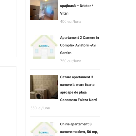
spațioasă – Dristor /
Vitan
400 eur/luna
Apartament 2 Camere in
Complex Aviatorii -Avi
Garden
750 eur/luna
Cazare apartament 3
camere la mare foarte
aproape de plaja
Constanta Faleza Nord
550 lei/luna
Chirie apartament 3
camere modern, 56 mp,