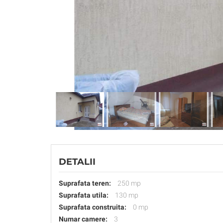
DETALII
Suprafata teren:
250 mp
Suprafata utila:
130 mp
Suprafata construita:
0 mp
Numar camere:
3