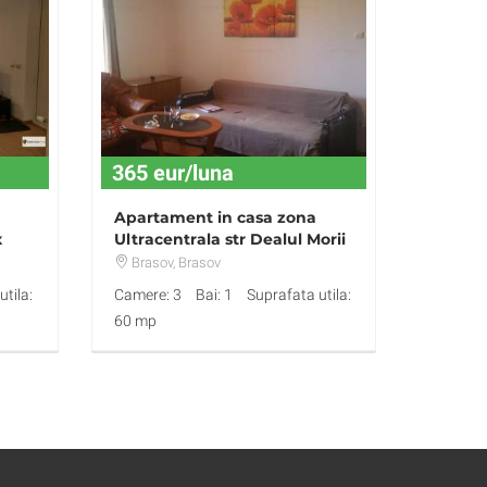
365 eur/luna
Apartament in casa zona
x
Ultracentrala str Dealul Morii
,mobilat,utilat,365Eur.
Brasov
, Brasov
tila:
Camere: 3
Bai: 1
Suprafata utila:
60 mp