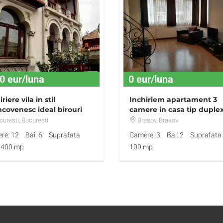
0 eur/luna
0 eur/luna
riere vila in stil
Inchiriem apartament 3
covenesc ideal birouri
camere in casa tip duple
a Mihai Eminescu
zona rezidentiala Brasov
uresti
, Bucuresti
Brasov
, Brasov
re: 12
Bai: 6
Suprafata
Camere: 3
Bai: 2
Suprafata u
: 400 mp
100 mp