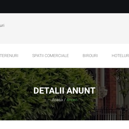
uri
TERENURI
SPATII COMERCIALE
BIROURI
HOTELURI
DETALII ANUNT
Acasa
/
Anunt