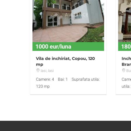
1000 eur/luna
180
Vila de inchiriat, Copou, 120
Inchi
mp
Bran
zon
Iasi
, Iasi
Buc
Camere: 4
Bai: 1
Suprafata utila:
Came
120 mp
utila