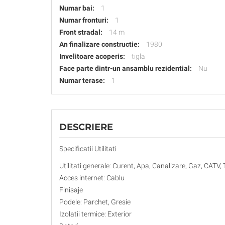
Numar bai:
1
Numar fronturi:
1
Front stradal:
14 m
An finalizare constructie:
1980
Invelitoare acoperis:
tigla
Face parte dintr-un ansamblu rezidential:
Nu
Numar terase:
1
DESCRIERE
Specificatii Utilitati
Utilitati generale: Curent, Apa, Canalizare, Gaz, CATV, 
Acces internet: Cablu
Finisaje
Podele: Parchet, Gresie
Izolatii termice: Exterior