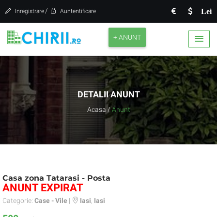
/
Lei
Inregistrare
Auntentificare
+ ANUNT
DETALII ANUNT
Acasa
/
Anunt
Casa zona Tatarasi - Posta
ANUNT EXPIRAT
Categorie:
Case - Vile
|
Iasi
,
Iasi