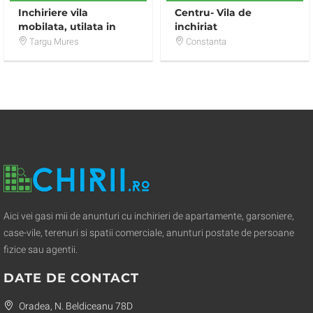
Inchiriere vila
Centru- Vila de
mobilata, utilata in
inchiriat
Corunca
Targu Mures
Constanta
Aici vei gasi mii de anunturi cu inchirieri de apartamente, garsoniere,
case-vile, terenuri si spatii comerciale, anunturi postate de persoane
fizice sau agentii.
DATE DE CONTACT
Oradea, N. Beldiceanu 78D