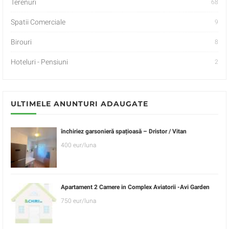
Terenuri
68
Spatii Comerciale
9
Birouri
8
Hoteluri - Pensiuni
2
ULTIMELE ANUNTURI ADAUGATE
închiriez garsonieră spațioasă – Dristor / Vitan
400 eur/luna
Apartament 2 Camere in Complex Aviatorii -Avi Garden
750 eur/luna