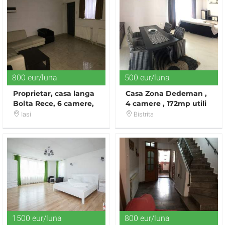
800 eur/luna
500 eur/luna
Proprietar, casa langa
Casa Zona Dedeman ,
Bolta Rece, 6 camere,
4 camere , 172mp utili
centrala proprie
,1200mp teren
Iasi
Bistrita
1500 eur/luna
800 eur/luna