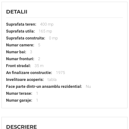
DETALII
Suprafata teren:
400 mp
Suprafata utila:
165 mp
Suprafata construita:
0 mp
Numar camere:
5
Numar bai:
3
Numar fronturi:
2
Front stradal:
35 m
An finalizare constructie:
1975
Invelitoare acoperis:
tabla
Face parte dintr-un ansamblu rezidential:
Nu
Numar terase:
1
Numar garaje:
1
DESCRIERE