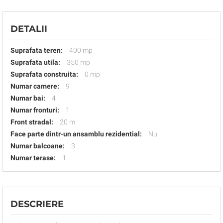
DETALII
Suprafata teren:
400 mp
Suprafata utila:
350 mp
Suprafata construita:
0 mp
Numar camere:
9
Numar bai:
4
Numar fronturi:
1
Front stradal:
20 m
Face parte dintr-un ansamblu rezidential:
Nu
Numar balcoane:
3
Numar terase:
1
DESCRIERE