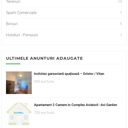
Terenuri
68
Spatii Comerciale
9
Birouri
8
Hoteluri - Pensiuni
2
ULTIMELE ANUNTURI ADAUGATE
închiriez garsonieră spațioasă – Dristor / Vitan
400 eur/luna
Apartament 2 Camere in Complex Aviatorii -Avi Garden
750 eur/luna