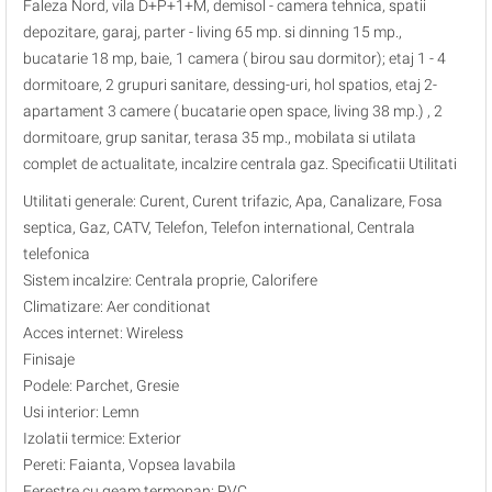
Faleza Nord, vila D+P+1+M, demisol - camera tehnica, spatii
depozitare, garaj, parter - living 65 mp. si dinning 15 mp.,
bucatarie 18 mp, baie, 1 camera ( birou sau dormitor); etaj 1 - 4
dormitoare, 2 grupuri sanitare, dessing-uri, hol spatios, etaj 2-
apartament 3 camere ( bucatarie open space, living 38 mp.) , 2
dormitoare, grup sanitar, terasa 35 mp., mobilata si utilata
complet de actualitate, incalzire centrala gaz. Specificatii Utilitati
Utilitati generale: Curent, Curent trifazic, Apa, Canalizare, Fosa
septica, Gaz, CATV, Telefon, Telefon international, Centrala
telefonica
Sistem incalzire: Centrala proprie, Calorifere
Climatizare: Aer conditionat
Acces internet: Wireless
Finisaje
Podele: Parchet, Gresie
Usi interior: Lemn
Izolatii termice: Exterior
Pereti: Faianta, Vopsea lavabila
Ferestre cu geam termopan: PVC