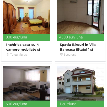
800 eur/luna
4000 eur/luna
Inchiriez casa cu 4
Spatiu Birouri in Vila-
camere mobilate si
Baneasa (Etajul 1 si
utilate , in zona Cetatii
Mansarda)
Targu Mures
Bucuresti
600 eur/luna
1 eur/luna