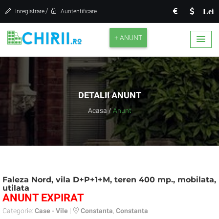
/
Lei
Inregistrare
Auntentificare
+ ANUNT
DETALII ANUNT
Acasa
/
Anunt
Faleza Nord, vila D+P+1+M, teren 400 mp., mobilata,
utilata
ANUNT EXPIRAT
Categorie:
Case - Vile
|
Constanta
,
Constanta