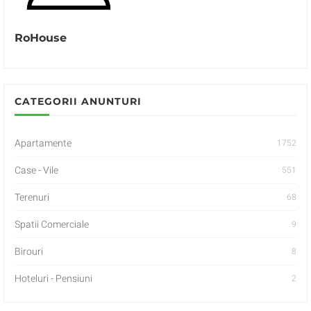
RoHouse
CATEGORII ANUNTURI
Apartamente
1752
Case - Vile
551
Terenuri
68
Spatii Comerciale
9
Birouri
8
Hoteluri - Pensiuni
2