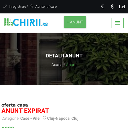
/
Lei
Inregistrare
Auntentificare
+ ANUNT
DETALII ANUNT
Acasa
/
Anunt
oferta casa
ANUNT EXPIRAT
Categorie:
Case - Vile
|
Cluj-Napoca
,
Cluj