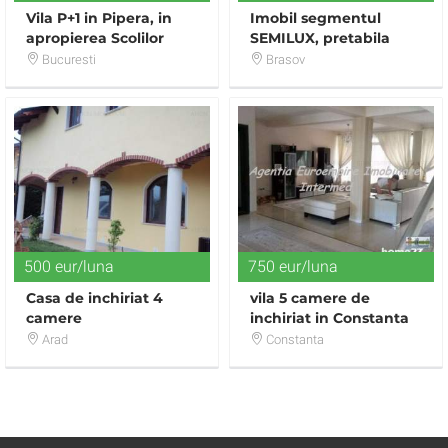
Vila P+1 in Pipera, in
Imobil segmentul
apropierea Scolilor
SEMILUX, pretabila
Internationale
Rezidenta/Hostel/ Etc.
Bucuresti
Brasov
500 eur/luna
750 eur/luna
Casa de inchiriat 4
vila 5 camere de
camere
inchiriat in Constanta
zona km 5
Arad
Constanta