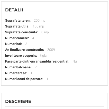
DETALII
Suprafata teren:
200 mp
Suprafata utila:
150 mp
Suprafata construita:
0 mp
Numar camere:
4
Numar bai:
3
An finalizare constructie:
2009
Invelitoare acoperis:
tigla
Face parte dintr-un ansamblu rezidential:
Nu
Numar balcoane:
2
Numar terase:
1
Numar locuri de parcare:
1
DESCRIERE