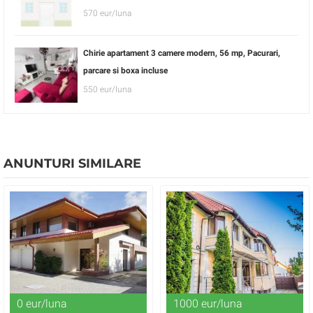
570 eur/luna
Chirie apartament 3 camere modern, 56 mp, Pacurari,
parcare si boxa incluse
550 eur/luna
ANUNTURI SIMILARE
0 eur/luna
1000 eur/luna