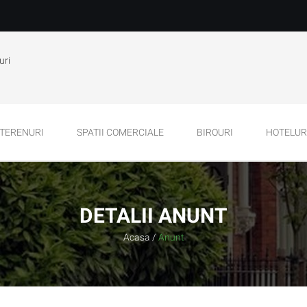
uri
TERENURI
SPATII COMERCIALE
BIROURI
HOTELURI
DETALII ANUNT
Acasa
/
Anunt