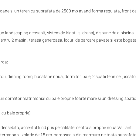
alcoane si un teren cu suprafata de 2500 mp avand forma regulata, front d
 landscaping deosebit, sistem de irigatii si drenaj, dispune de o piscina
 pentru 2 masini, terasa generoasa, locuri de parcare pavate si este bogata
arda:
irou, dinning room, bucatarie noua, dormitor, baie, 2 spatii tehnice (uscato
 (un dormitor matrimonial cu baie proprie foarte mare si un dressing spatio
cu baie proprie).
 deosebita, accentul fiind pus pe calitate: centrala proprie noua Vaillant,
i termopan, izolatie de 15 cm, pardoseala din marmura pe toata suprafat