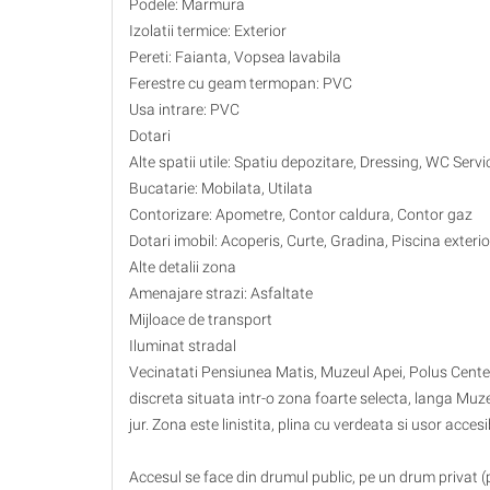
Podele: Marmura
Izolatii termice: Exterior
Pereti: Faianta, Vopsea lavabila
Ferestre cu geam termopan: PVC
Usa intrare: PVC
Dotari
Alte spatii utile: Spatiu depozitare, Dressing, WC Servi
Bucatarie: Mobilata, Utilata
Contorizare: Apometre, Contor caldura, Contor gaz
Dotari imobil: Acoperis, Curte, Gradina, Piscina exteri
Alte detalii zona
Amenajare strazi: Asfaltate
Mijloace de transport
Iluminat stradal
Vecinatati Pensiunea Matis, Muzeul Apei, Polus Center
discreta situata intr-o zona foarte selecta, langa Muzeu
jur. Zona este linistita, plina cu verdeata si usor accesi
Accesul se face din drumul public, pe un drum privat (