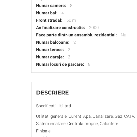
Numar camere:
8
Numar bai:
4
Front stradal:
50 m
An finalizare constructie:
2000
Face parte dintr-un ansamblu rezidential:
Nu
Numar balcoane:
2
Numar terase:
2
Numar garaje:
2
Numar locuri de parcare:
8
DESCRIERE
Specificatii Utilitati
Utilitati generale: Curent, Apa, Canalizare, Gaz, CATV, 
Sistem incalzire: Centrala proprie, Calorifere
Finisaje