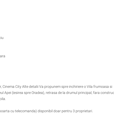
ciu
oara
, Cinema City Alte detalii Va propunem spre inchiriere o Vila frumoasa si
l Apei (iesirea spre Oradea), retrasa de la drumul principal, fara construct
bila.
poarta cu telecomanda) disponibil doar pentru 3 proprietari.