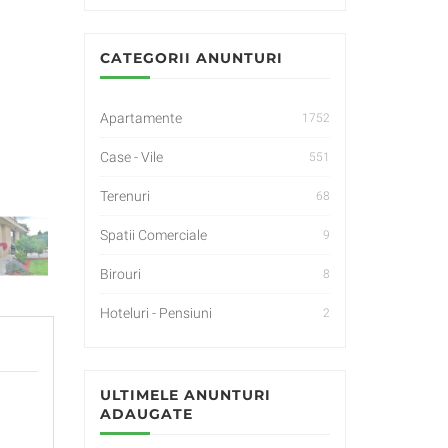
CATEGORII ANUNTURI
Apartamente
1752
Case - Vile
551
Terenuri
68
Spatii Comerciale
9
Birouri
8
Hoteluri - Pensiuni
2
ULTIMELE ANUNTURI
ADAUGATE