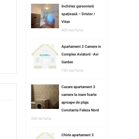
închiriez garsonieră
spațioasă – Dristor /
Vitan
400 eur/luna
Apartament 2 Camere in
Complex Aviatorii -Avi
Garden
750 eur/luna
Cazare apartament 3
camere la mare foarte
aproape de plaja
Constanta Faleza Nord
550 lei/luna
Chirie apartament 3