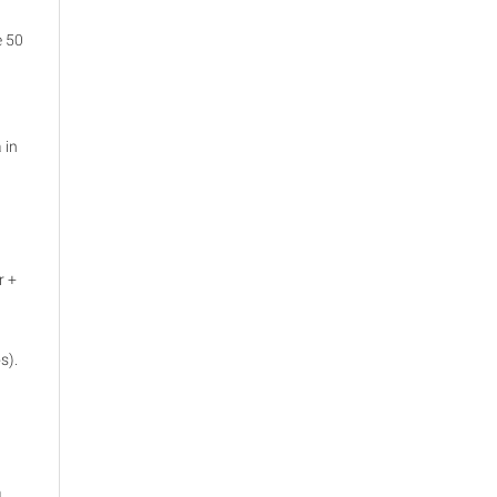
e 50
 in
r +
s).
a