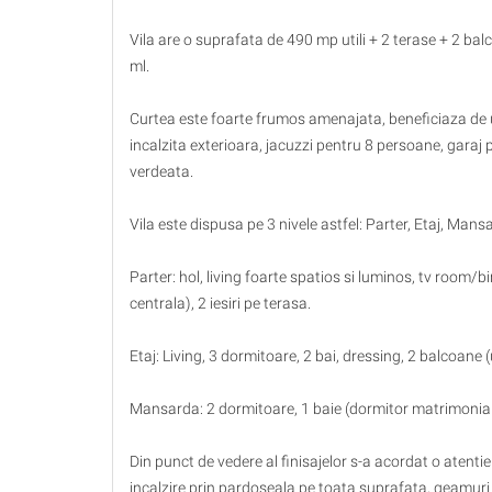
Vila are o suprafata de 490 mp utili + 2 terase + 2 b
ml.
Curtea este foarte frumos amenajata, beneficiaza de un
incalzita exterioara, jacuzzi pentru 8 persoane, garaj
verdeata.
Vila este dispusa pe 3 nivele astfel: Parter, Etaj, Mans
Parter: hol, living foarte spatios si luminos, tv room/b
centrala), 2 iesiri pe terasa.
Etaj: Living, 3 dormitoare, 2 bai, dressing, 2 balcoane
Mansarda: 2 dormitoare, 1 baie (dormitor matrimonial 
Din punct de vedere al finisajelor s-a acordat o atentie
incalzire prin pardoseala pe toata suprafata, geamur