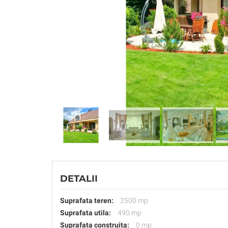
DETALII
Suprafata teren:
2500 mp
Suprafata utila:
490 mp
Suprafata construita:
0 mp