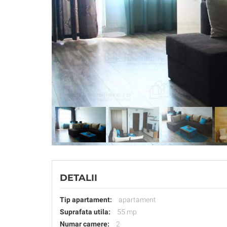
DETALII
Tip apartament:
apartament
Suprafata utila:
55 mp
Numar camere:
2