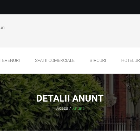
uri
TERENURI
SPATII COMERCIALE
BIROURI
HOTELURI
DETALII ANUNT
Acasa
/
Anunt