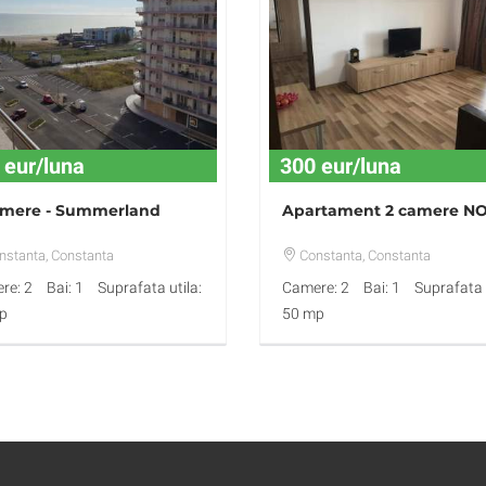
 eur/luna
300 eur/luna
amere - Summerland
Apartament 2 camere NO
nstanta
, Constanta
Constanta
, Constanta
re: 2
Bai: 1
Suprafata utila:
Camere: 2
Bai: 1
Suprafata u
p
50 mp