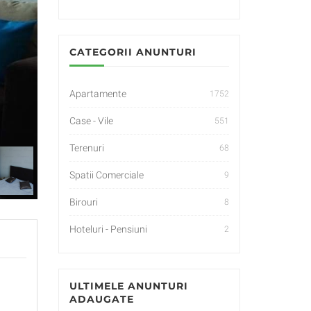
CATEGORII ANUNTURI
Apartamente
1752
Case - Vile
551
Terenuri
68
Spatii Comerciale
9
Birouri
8
Hoteluri - Pensiuni
2
ULTIMELE ANUNTURI
ADAUGATE