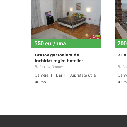
550 eur/luna
200
Brasov garsoniera de
2 C
inchiriat regim hotelier
Biserica Neagra
Brasov
, Brasov
Co
Camere: 1
Bai: 1
Suprafata utila:
Came
40 mp
47 m