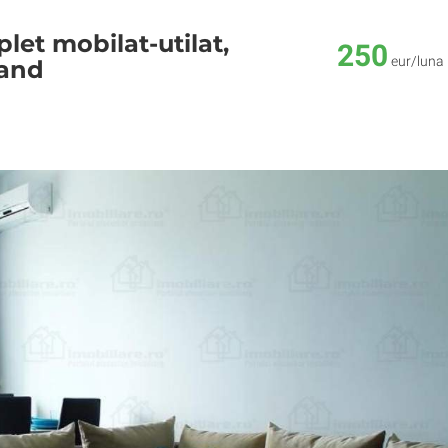
et mobilat-utilat,
250
eur/luna
and