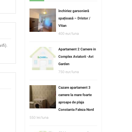
închiriez garsonieră
spațioasă – Dristor /
Vitan
400 eur/luna
ifi).
Apartament 2 Camere in
Complex Aviatorii -Avi
Garden
750 eur/luna
Cazare apartament 3
camere la mare foarte
aproape de plaja
Constanta Faleza Nord
550 lei/luna