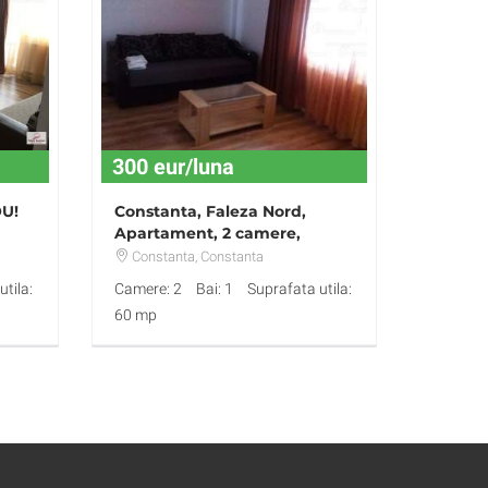
300 eur/luna
U!
Constanta, Faleza Nord,
Apartament, 2 camere,
Decomandat
Constanta
, Constanta
tila:
Camere: 2
Bai: 1
Suprafata utila:
60 mp