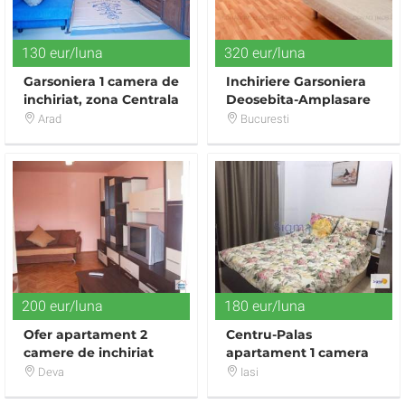
130 eur/luna
320 eur/luna
Garsoniera 1 camera de
Inchiriere Garsoniera
inchiriat, zona Centrala
Deosebita-Amplasare
- Intim Arad
Rond Alba Iulia
Arad
Bucuresti
200 eur/luna
180 eur/luna
Ofer apartament 2
Centru-Palas
camere de inchiriat
apartament 1 camera
38 mp cu CT bloc nou
Deva
Iasi