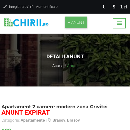
/
Lei
Inregistrare
Auntentificare
+ ANUNT
DETALII ANUNT
Acasa
/
Anunt
Apartament 2 camere modern zona Grivitei
ANUNT EXPIRAT
Categorie:
Apartamente
|
Brasov
,
Brasov