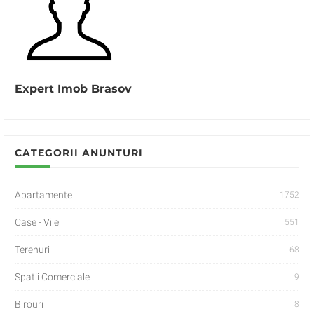
Expert Imob Brasov
CATEGORII ANUNTURI
Apartamente
1752
Case - Vile
551
Terenuri
68
Spatii Comerciale
9
Birouri
8