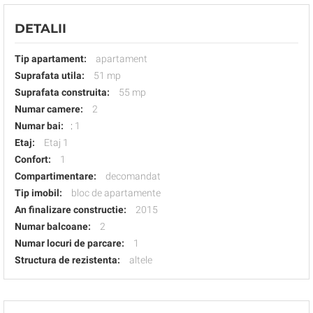
DETALII
Tip apartament:
apartament
Suprafata utila:
51 mp
Suprafata construita:
55 mp
Numar camere:
2
Numar bai:
:
1
Etaj:
Etaj 1
Confort:
1
Compartimentare:
decomandat
Tip imobil:
bloc de apartamente
An finalizare constructie:
2015
Numar balcoane:
2
Numar locuri de parcare:
1
Structura de rezistenta:
altele