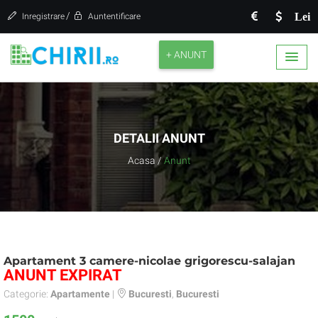
/
Lei
Inregistrare
Auntentificare
+ ANUNT
DETALII ANUNT
Acasa
/
Anunt
Apartament 3 camere-nicolae grigorescu-salajan
ANUNT EXPIRAT
Categorie:
Apartamente
|
Bucuresti
,
Bucuresti