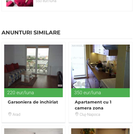
550 eur/luna
ANUNTURI SIMILARE
220 eur/luna
350 eur/luna
Garsoniera de inchiriat
Apartament cu 1
camera zona
Interservisan
Arad
Cluj-Napoca
Gheorgheni