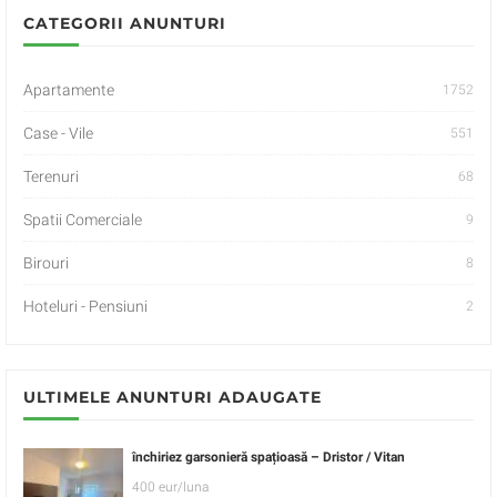
CATEGORII ANUNTURI
Apartamente
1752
Case - Vile
551
Terenuri
68
Spatii Comerciale
9
Birouri
8
Hoteluri - Pensiuni
2
ULTIMELE ANUNTURI ADAUGATE
închiriez garsonieră spațioasă – Dristor / Vitan
400 eur/luna