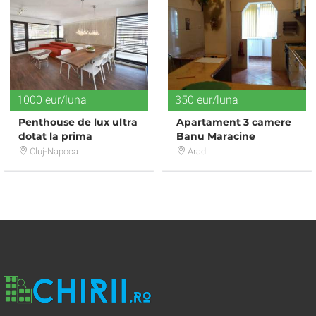
1000 eur/luna
350 eur/luna
Penthouse de lux ultra
Apartament 3 camere
dotat la prima
Banu Maracine
inchiriere-terasa 96
Cluj-Napoca
Arad
mp!