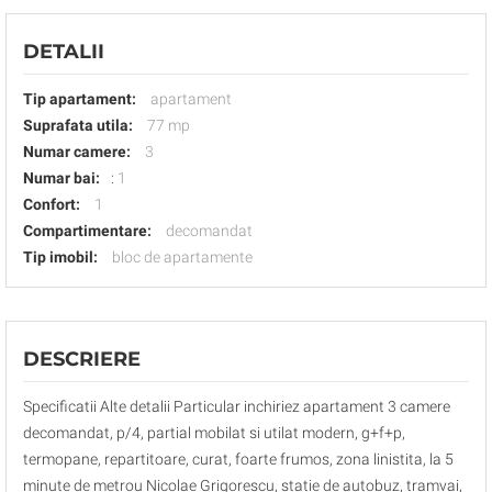
DETALII
Tip apartament:
apartament
Suprafata utila:
77 mp
Numar camere:
3
Numar bai:
:
1
Confort:
1
Compartimentare:
decomandat
Tip imobil:
bloc de apartamente
DESCRIERE
Specificatii Alte detalii Particular inchiriez apartament 3 camere
decomandat, p/4, partial mobilat si utilat modern, g+f+p,
termopane, repartitoare, curat, foarte frumos, zona linistita, la 5
minute de metrou Nicolae Grigorescu, statie de autobuz, tramvai,