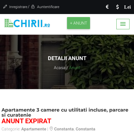
/
Lei
Inregistrare
Auntentificare
+ ANUNT
DETALII ANUNT
Acasa
/
Anunt
Apartamente 3 camere cu utilitati incluse, parcare
si curatenie
ANUNT EXPIRAT
Categorie:
Apartamente
|
Constanta
,
Constanta