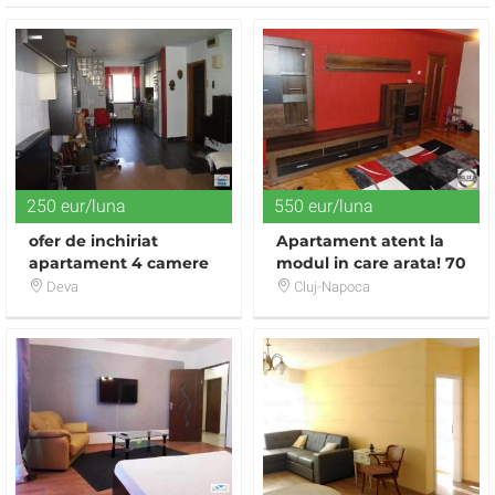
250 eur/luna
550 eur/luna
ofer de inchiriat
Apartament atent la
apartament 4 camere
modul in care arata! 70
mp, prima inchiriere!
Deva
Cluj-Napoca