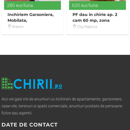
280 eur/luna
620 eur/luna
Inchiriem Garsoniera,
PF dau in chirie ap. 2
Mobilata,
cam 60 mp, zona
Decomandata, Vlahuta
CENTRAL in Cluj,
Brasov
Cluj-Napoca
complex PLATINIA
MALL
Aici vei gasi mii de anunturi cu inchirieri de apartamente, garsoniere,
case-vile, terenuri si spatii comerciale, anunturi postate de persoane
fizice sau agentii.
DATE DE CONTACT