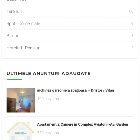
Terenuri
68
Spatii Comerciale
9
Birouri
8
Hoteluri - Pensiuni
2
ULTIMELE ANUNTURI ADAUGATE
închiriez garsonieră spațioasă – Dristor / Vitan
400 eur/luna
Apartament 2 Camere in Complex Aviatorii -Avi Garden
750 eur/luna