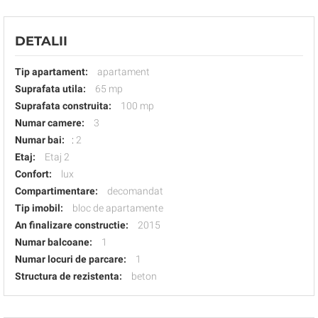
DETALII
Tip apartament:
apartament
Suprafata utila:
65 mp
Suprafata construita:
100 mp
Numar camere:
3
Numar bai:
:
2
Etaj:
Etaj 2
Confort:
lux
Compartimentare:
decomandat
Tip imobil:
bloc de apartamente
An finalizare constructie:
2015
Numar balcoane:
1
Numar locuri de parcare:
1
Structura de rezistenta:
beton