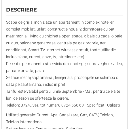
DESCRIERE
Scapa de griji si inchiziaza un apartament in complex hotelier,
complet mobilat, utilat, constructie noua, 2 dormitoare cu pat
matrimonial, living cu chicineta open-space, o baie cu cada, o baie
cu dus, balcoane generoase, centrala pe gaz proprie, aer
conditionat, Smart-TV, internet wireless gratuit, toate utilitatile
incluse (apa, curent, gaze, tv, intretinere, etc).
Receptie permanenta si serviciu de concierge, supraveghere video,
parcare privata, paza.
Se face menaj saptamanal, lenejeria si prosoapele se schimba o
data pe saptamana, inclus in pret.
Tariful este valabil pentru lunile Septembrie - Mai, pentru celelalte
luni de sezon se oferteaza la cerere.
Telefon: 0724...vezi tot numarul0724 566 631 Specificatii Utilitati
Utilitati generale: Curent, Apa, Canalizare, Gaz, CATV, Telefon,
Telefon international
Sistem incalzire: Centrala proprie, Calorifere