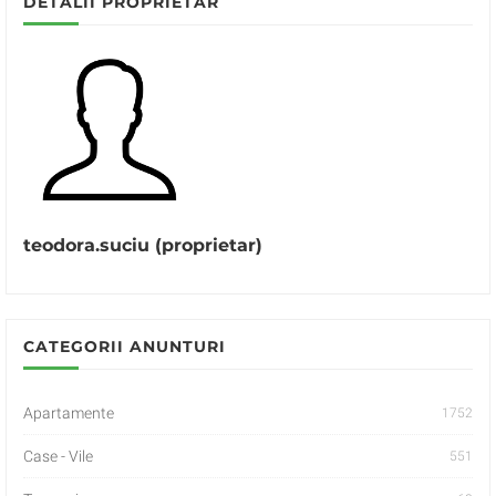
DETALII PROPRIETAR
teodora.suciu (proprietar)
CATEGORII ANUNTURI
Apartamente
1752
Case - Vile
551