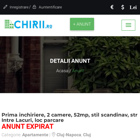
/
Lei
Inregistrare
Auntentificare
+ ANUNT
DETALII ANUNT
Acasa
/
Anunt
Prima inchiriere, 2 camere, 52mp, stil scandinav, str
Intre Lacuri, loc parcare
ANUNT EXPIRAT
Categorie:
Apartamente
|
Cluj-Napoca
,
Cluj