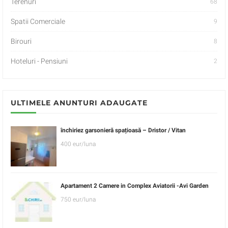
Terenuri
68
Spatii Comerciale
9
Birouri
8
Hoteluri - Pensiuni
2
ULTIMELE ANUNTURI ADAUGATE
închiriez garsonieră spațioasă – Dristor / Vitan
400 eur/luna
Apartament 2 Camere in Complex Aviatorii -Avi Garden
750 eur/luna