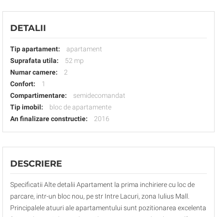
DETALII
Tip apartament:
apartament
Suprafata utila:
52 mp
Numar camere:
2
Confort:
1
Compartimentare:
semidecomandat
Tip imobil:
bloc de apartamente
An finalizare constructie:
2016
DESCRIERE
Specificatii Alte detalii Apartament la prima inchiriere cu loc de
parcare, intr-un bloc nou, pe str Intre Lacuri, zona Iulius Mall.
Principalele atuuri ale apartamentului sunt pozitionarea excelenta