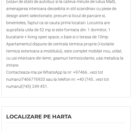
(vizavi de statii de autobuz si la cateva minute de Iulius Mall),
amenajarea interioara deosebita in stil scandinav cu piese de
design atent selectionate, precum si locul de parcare si,
bineinteles, faptul ca isi cauta primii locatari. Locuinta are
suprafata utila de 52 mp si este formata din: 1 dormitor, 1
bucatarie + living open space, o baie si o terasa de 10mp.
Apartamentul dispune de centrala termica proprie (+izolatie
termica exterioara a imobilului), este complet mobilat nou, utilat,
cu usi interioare din lemn, geamuri termoizolante, usa metalica la
intrare.
Contacteaza-ma pe WhatsApp la nr: +97466...vezi tot
numarul7466776920 sau la telefon nr: +40 (745...vezi tot
numarul(745) 249 451.
LOCALIZARE PE HARTA