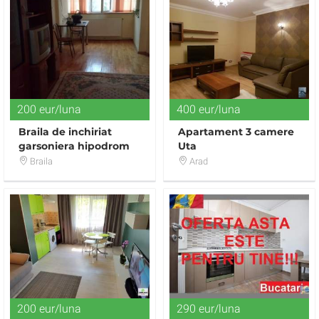
200 eur/luna
400 eur/luna
Braila de inchiriat
Apartament 3 camere
garsoniera hipodrom
Uta
mobilata si utilata cu
Braila
Arad
factura
200 eur/luna
290 eur/luna